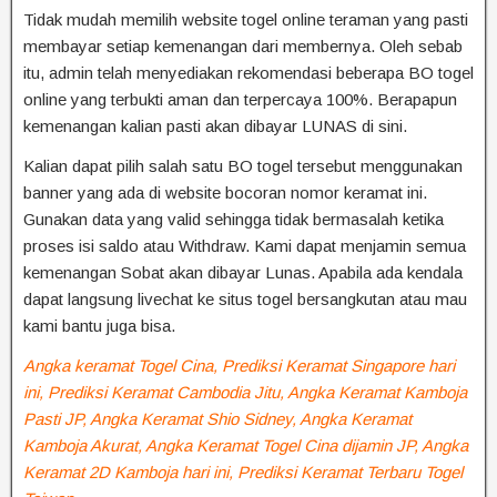
Tidak mudah memilih website togel online teraman yang pasti
membayar setiap kemenangan dari membernya. Oleh sebab
itu, admin telah menyediakan rekomendasi beberapa BO togel
online yang terbukti aman dan terpercaya 100%. Berapapun
kemenangan kalian pasti akan dibayar LUNAS di sini.
Kalian dapat pilih salah satu BO togel tersebut menggunakan
banner yang ada di website bocoran nomor keramat ini.
Gunakan data yang valid sehingga tidak bermasalah ketika
proses isi saldo atau Withdraw. Kami dapat menjamin semua
kemenangan Sobat akan dibayar Lunas. Apabila ada kendala
dapat langsung livechat ke situs togel bersangkutan atau mau
kami bantu juga bisa.
Angka keramat Togel Cina, Prediksi Keramat Singapore hari
ini, Prediksi Keramat Cambodia Jitu, Angka Keramat Kamboja
Pasti JP, Angka Keramat Shio Sidney, Angka Keramat
Kamboja Akurat, Angka Keramat Togel Cina dijamin JP, Angka
Keramat 2D Kamboja hari ini, Prediksi Keramat Terbaru Togel