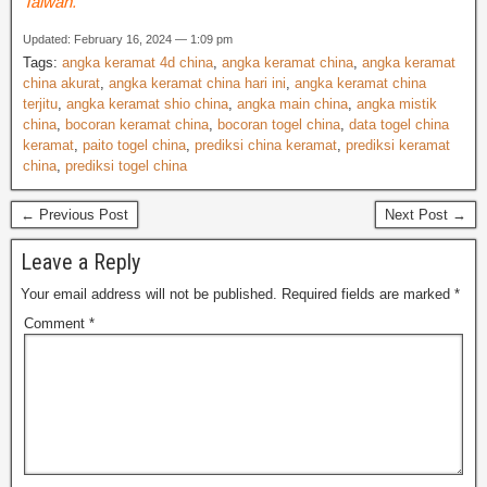
Taiwan.
Updated: February 16, 2024 — 1:09 pm
Tags:
angka keramat 4d china
,
angka keramat china
,
angka keramat
china akurat
,
angka keramat china hari ini
,
angka keramat china
terjitu
,
angka keramat shio china
,
angka main china
,
angka mistik
china
,
bocoran keramat china
,
bocoran togel china
,
data togel china
keramat
,
paito togel china
,
prediksi china keramat
,
prediksi keramat
china
,
prediksi togel china
← Previous Post
Next Post →
Leave a Reply
Your email address will not be published.
Required fields are marked
*
Comment
*