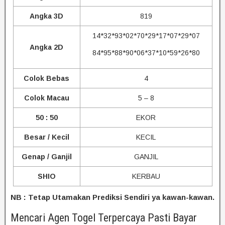
Angka 3D
819
14*32*93*02*70*29*17*07*29*07
Angka 2D
84*95*88*90*06*37*10*59*26*80
Colok Bebas
4
Colok Macau
5 – 8
50 : 50
EKOR
Besar / Kecil
KECIL
Genap / Ganjil
GANJIL
SHIO
KERBAU
NB : Tetap Utamakan Prediksi Sendiri ya kawan-kawan.
Mencari Agen Togel Terpercaya Pasti Bayar