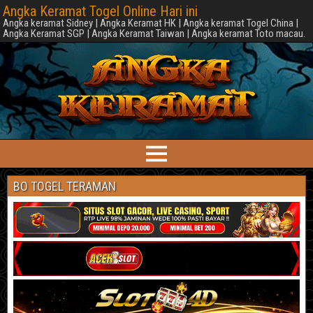
Angka Keramat Togel Online Hari ini
Angka keramat Sidney | Angka Keramat HK | Angka keramat Togel China |
Angka Keramat SGP | Angka Keramat Taiwan | Angka keramat Toto macau.
BO TOGEL TERAMAN