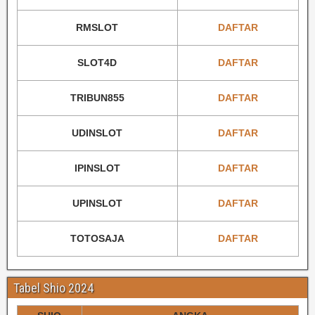
RMSLOT
DAFTAR
SLOT4D
DAFTAR
TRIBUN855
DAFTAR
UDINSLOT
DAFTAR
IPINSLOT
DAFTAR
UPINSLOT
DAFTAR
TOTOSAJA
DAFTAR
Tabel Shio 2024