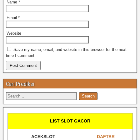
Name
*
Email
*
Website
Save my name, email, and website in this browser for the next
time I comment.
Cari Prediksi
LIST SLOT GACOR
ACEKSLOT
DAFTAR