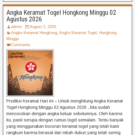
Angka Keramat Togel Hongkong Minggu 02
Agustus 2026
admin
August 2, 2026
Angka Keramat Hongkong
,
Angka Keramat Togel
,
Hongkong
Minggu
Comments
Prediksi Keramat Hari ini – Untuk menghitung Angka Keramat
Togel Hongkong Minggu 02 Agustus 2026 , kita sudah
mencocokan dengan angka keluar sebelumnya. Oleh karena
itu, pasti serupa dengan rumus togel semalam. Tentu banyak
yang menggunakan bocoran keramat togel yang telah kami
rangkum karena berasal dari mbah dukun yang telah sering