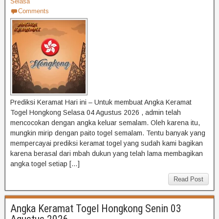
Selasa
Comments
Prediksi Keramat Hari ini – Untuk membuat Angka Keramat
Togel Hongkong Selasa 04 Agustus 2026 , admin telah
mencocokan dengan angka keluar semalam. Oleh karena itu,
mungkin mirip dengan paito togel semalam. Tentu banyak yang
mempercayai prediksi keramat togel yang sudah kami bagikan
karena berasal dari mbah dukun yang telah lama membagikan
angka togel setiap […]
Read Post
Angka Keramat Togel Hongkong Senin 03