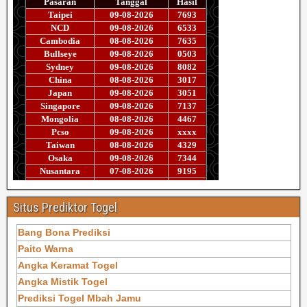
Situs Prediktor Togel
Bang Bona Prediksi
Paito Warna
Angka Keramat Togel
Angka Mistik Togel
Prediksi Togel Mbah Jamu