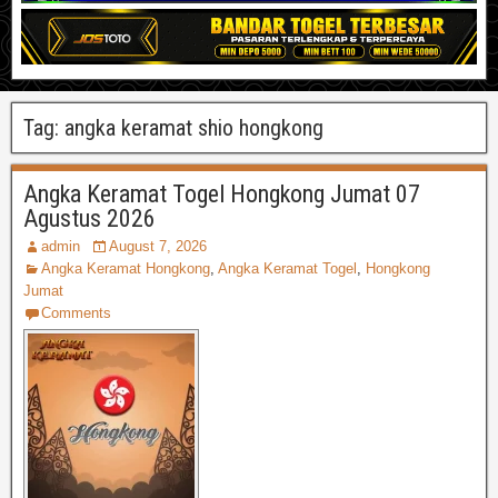
Tag:
angka keramat shio hongkong
Angka Keramat Togel Hongkong Jumat 07
Agustus 2026
admin
August 7, 2026
Angka Keramat Hongkong
,
Angka Keramat Togel
,
Hongkong
Jumat
Comments