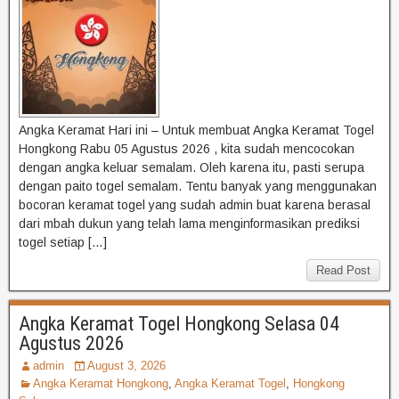
Angka Keramat Hari ini – Untuk membuat Angka Keramat Togel
Hongkong Rabu 05 Agustus 2026 , kita sudah mencocokan
dengan angka keluar semalam. Oleh karena itu, pasti serupa
dengan paito togel semalam. Tentu banyak yang menggunakan
bocoran keramat togel yang sudah admin buat karena berasal
dari mbah dukun yang telah lama menginformasikan prediksi
togel setiap […]
Read Post
Angka Keramat Togel Hongkong Selasa 04
Agustus 2026
admin
August 3, 2026
Angka Keramat Hongkong
,
Angka Keramat Togel
,
Hongkong