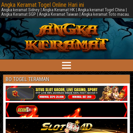
Angka Keramat Togel Online Hari ini
Angka keramat Sidney | Angka Keramat HK | Angka keramat Togel China |
Angka Keramat SGP | Angka Keramat Taiwan | Angka keramat Toto macau.
BO TOGEL TERAMAN