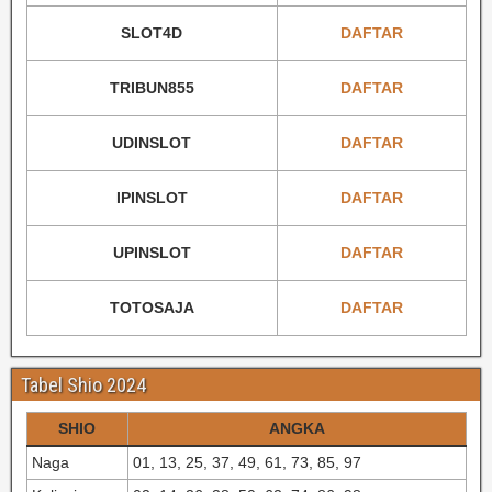
SLOT4D
DAFTAR
TRIBUN855
DAFTAR
UDINSLOT
DAFTAR
IPINSLOT
DAFTAR
UPINSLOT
DAFTAR
TOTOSAJA
DAFTAR
Tabel Shio 2024
SHIO
ANGKA
Naga
01, 13, 25, 37, 49, 61, 73, 85, 97