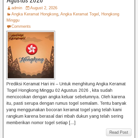
Agustus 2026
admin
August 2, 2026
Angka Keramat Hongkong
,
Angka Keramat Togel
,
Hongkong
Minggu
Comments
Prediksi Keramat Hari ini – Untuk menghitung Angka Keramat
Togel Hongkong Minggu 02 Agustus 2026 , kita sudah
mencocokan dengan angka keluar sebelumnya. Oleh karena
itu, pasti serupa dengan rumus togel semalam. Tentu banyak
yang menggunakan bocoran keramat togel yang telah kami
rangkum karena berasal dari mbah dukun yang telah sering
memberikan nomor togel setiap […]
Read Post