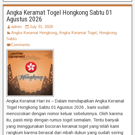
Angka Keramat Togel Hongkong Sabtu 01
Agustus 2026
admin
July 31, 2026
Angka Keramat Hongkong
,
Angka Keramat Togel
,
Hongkong
Sabtu
Comments
Angka Keramat Hari ini – Dalam mendapatkan Angka Keramat
Togel Hongkong Sabtu 01 Agustus 2026 , kami sudah
mencocokan dengan nomor keluar sebelumnya. Oleh karena
itu, pasti mirip dengan rumus togel semalam. Tentu banyak
yang menggunakan bocoran keramat togel yang telah kami
rangkum karena berasal dari mbah dukun yang sudah sering