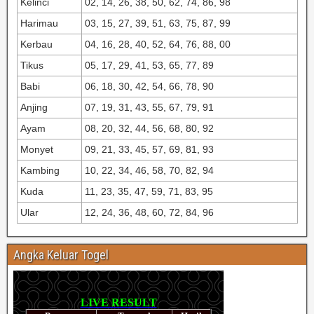
Kelinci
02, 14, 26, 38, 50, 62, 74, 86, 98
Harimau
03, 15, 27, 39, 51, 63, 75, 87, 99
Kerbau
04, 16, 28, 40, 52, 64, 76, 88, 00
Tikus
05, 17, 29, 41, 53, 65, 77, 89
Babi
06, 18, 30, 42, 54, 66, 78, 90
Anjing
07, 19, 31, 43, 55, 67, 79, 91
Ayam
08, 20, 32, 44, 56, 68, 80, 92
Monyet
09, 21, 33, 45, 57, 69, 81, 93
Kambing
10, 22, 34, 46, 58, 70, 82, 94
Kuda
11, 23, 35, 47, 59, 71, 83, 95
Ular
12, 24, 36, 48, 60, 72, 84, 96
Angka Keluar Togel