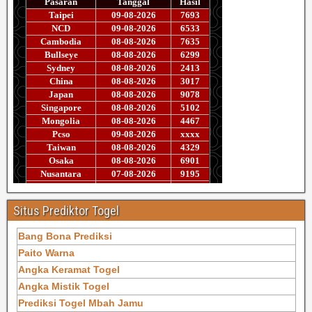
Situs Prediktor Togel
Bang Bona Prediksi
Paito Warna
Angka Keramat Togel
Angka Mistik Togel
Prediksi Togel Mbah Jamu