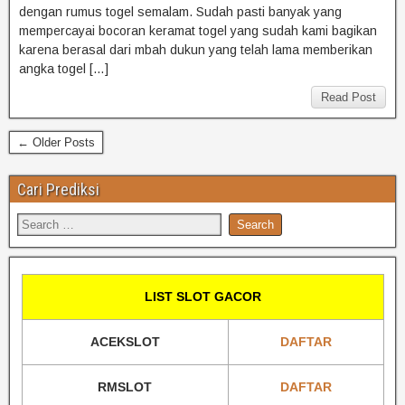
dengan rumus togel semalam. Sudah pasti banyak yang
mempercayai bocoran keramat togel yang sudah kami bagikan
karena berasal dari mbah dukun yang telah lama memberikan
angka togel […]
Read Post
← Older Posts
Cari Prediksi
LIST SLOT GACOR
ACEKSLOT
DAFTAR
RMSLOT
DAFTAR