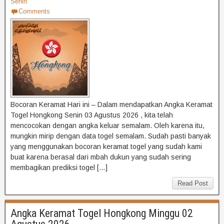
Senin
Comments
Bocoran Keramat Hari ini – Dalam mendapatkan Angka Keramat
Togel Hongkong Senin 03 Agustus 2026 , kita telah
mencocokan dengan angka keluar semalam. Oleh karena itu,
mungkin mirip dengan data togel semalam. Sudah pasti banyak
yang menggunakan bocoran keramat togel yang sudah kami
buat karena berasal dari mbah dukun yang sudah sering
membagikan prediksi togel […]
Read Post
Angka Keramat Togel Hongkong Minggu 02