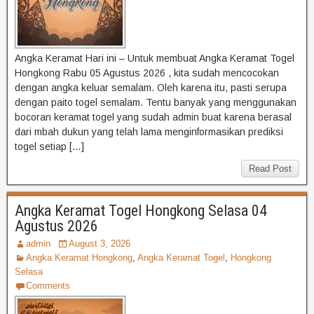
Angka Keramat Hari ini – Untuk membuat Angka Keramat Togel
Hongkong Rabu 05 Agustus 2026 , kita sudah mencocokan
dengan angka keluar semalam. Oleh karena itu, pasti serupa
dengan paito togel semalam. Tentu banyak yang menggunakan
bocoran keramat togel yang sudah admin buat karena berasal
dari mbah dukun yang telah lama menginformasikan prediksi
togel setiap […]
Read Post
Angka Keramat Togel Hongkong Selasa 04
Agustus 2026
admin
August 3, 2026
Angka Keramat Hongkong
,
Angka Keramat Togel
,
Hongkong
Selasa
Comments