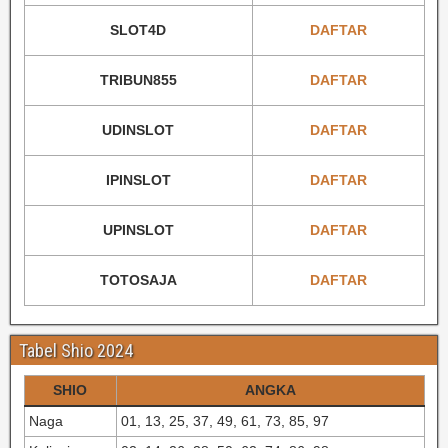
SLOT4D
DAFTAR
TRIBUN855
DAFTAR
UDINSLOT
DAFTAR
IPINSLOT
DAFTAR
UPINSLOT
DAFTAR
TOTOSAJA
DAFTAR
Tabel Shio 2024
SHIO
ANGKA
Naga
01, 13, 25, 37, 49, 61, 73, 85, 97