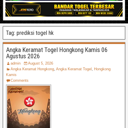
Tag:
prediksi togel hk
Angka Keramat Togel Hongkong Kamis 06
Agustus 2026
admin
August 5, 2026
Angka Keramat Hongkong
,
Angka Keramat Togel
,
Hongkong
Kamis
Comments