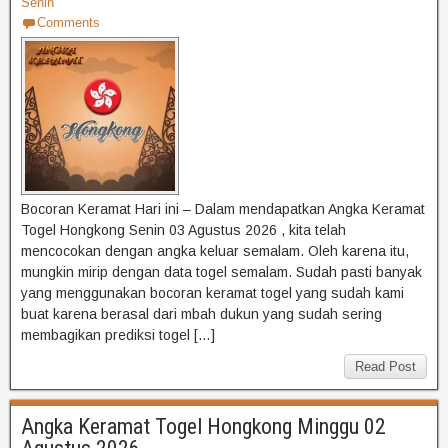
Senin
Comments
Bocoran Keramat Hari ini – Dalam mendapatkan Angka Keramat
Togel Hongkong Senin 03 Agustus 2026 , kita telah
mencocokan dengan angka keluar semalam. Oleh karena itu,
mungkin mirip dengan data togel semalam. Sudah pasti banyak
yang menggunakan bocoran keramat togel yang sudah kami
buat karena berasal dari mbah dukun yang sudah sering
membagikan prediksi togel […]
Read Post
Angka Keramat Togel Hongkong Minggu 02