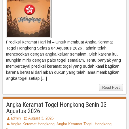
Prediksi Keramat Hari ini – Untuk membuat Angka Keramat
Togel Hongkong Selasa 04 Agustus 2026 , admin telah
mencocokan dengan angka keluar semalam. Oleh karena itu,
mungkin mirip dengan paito togel semalam. Tentu banyak yang
mempercayai prediksi keramat togel yang sudah kami bagikan
karena berasal dari mbah dukun yang telah lama membagikan
angka togel setiap […]
Read Post
Angka Keramat Togel Hongkong Senin 03
Agustus 2026
admin
August 3, 2026
Angka Keramat Hongkong
,
Angka Keramat Togel
,
Hongkong