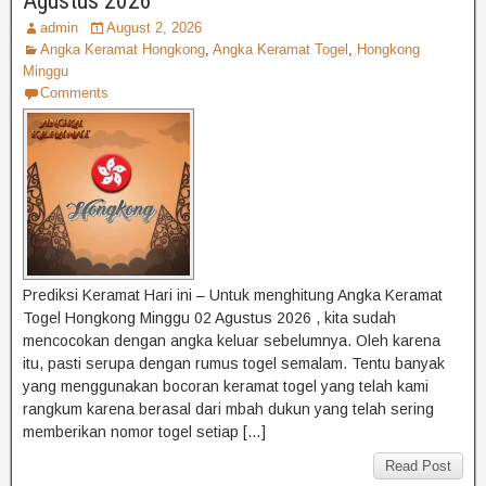
Agustus 2026
admin
August 2, 2026
Angka Keramat Hongkong
,
Angka Keramat Togel
,
Hongkong
Minggu
Comments
Prediksi Keramat Hari ini – Untuk menghitung Angka Keramat
Togel Hongkong Minggu 02 Agustus 2026 , kita sudah
mencocokan dengan angka keluar sebelumnya. Oleh karena
itu, pasti serupa dengan rumus togel semalam. Tentu banyak
yang menggunakan bocoran keramat togel yang telah kami
rangkum karena berasal dari mbah dukun yang telah sering
memberikan nomor togel setiap […]
Read Post