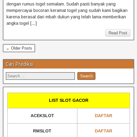
dengan rumus togel semalam. Sudah pasti banyak yang
mempercayai bocoran keramat togel yang sudah kami bagikan
karena berasal dari mbah dukun yang telah lama memberikan
angka togel […]
Read Post
← Older Posts
Cari Prediksi
LIST SLOT GACOR
ACEKSLOT
DAFTAR
RMSLOT
DAFTAR