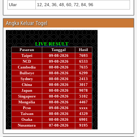
Ular
12, 24, 36, 48, 60, 72, 84, 96
Angka Keluar Togel