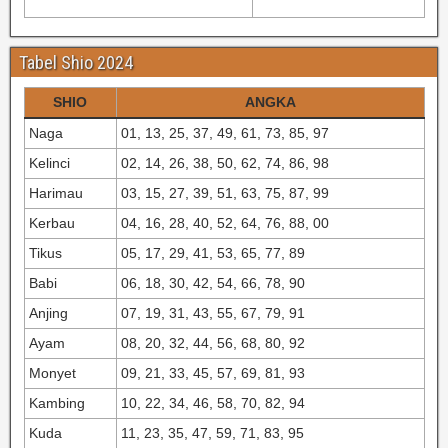
Tabel Shio 2024
SHIO
ANGKA
Naga
01, 13, 25, 37, 49, 61, 73, 85, 97
Kelinci
02, 14, 26, 38, 50, 62, 74, 86, 98
Harimau
03, 15, 27, 39, 51, 63, 75, 87, 99
Kerbau
04, 16, 28, 40, 52, 64, 76, 88, 00
Tikus
05, 17, 29, 41, 53, 65, 77, 89
Babi
06, 18, 30, 42, 54, 66, 78, 90
Anjing
07, 19, 31, 43, 55, 67, 79, 91
Ayam
08, 20, 32, 44, 56, 68, 80, 92
Monyet
09, 21, 33, 45, 57, 69, 81, 93
Kambing
10, 22, 34, 46, 58, 70, 82, 94
Kuda
11, 23, 35, 47, 59, 71, 83, 95