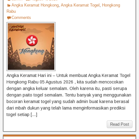
Angka Keramat Hongkong
,
Angka Keramat Togel
,
Hongkong
Rabu
Comments
Angka Keramat Hari ini – Untuk membuat Angka Keramat Togel
Hongkong Rabu 05 Agustus 2026 , kita sudah mencocokan
dengan angka keluar semalam. Oleh karena itu, pasti serupa
dengan paito togel semalam. Tentu banyak yang menggunakan
bocoran keramat togel yang sudah admin buat karena berasal
dari mbah dukun yang telah lama menginformasikan prediksi
togel setiap […]
Read Post