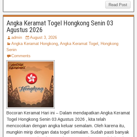
Read Post
Angka Keramat Togel Hongkong Senin 03
Agustus 2026
admin
August 3, 2026
Angka Keramat Hongkong
,
Angka Keramat Togel
,
Hongkong
Senin
Comments
Bocoran Keramat Hari ini – Dalam mendapatkan Angka Keramat
Togel Hongkong Senin 03 Agustus 2026 , kita telah
mencocokan dengan angka keluar semalam. Oleh karena itu,
mungkin mirip dengan data togel semalam. Sudah pasti banyak