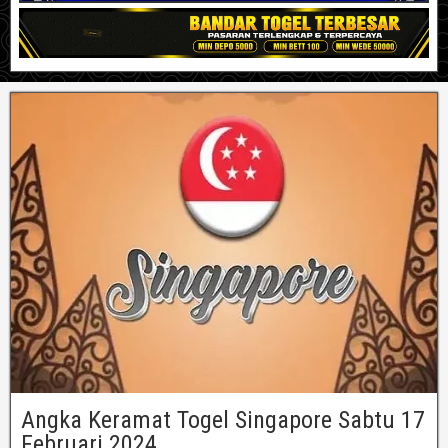
Angka Keramat Togel Singapore Sabtu 17
Februari 2024