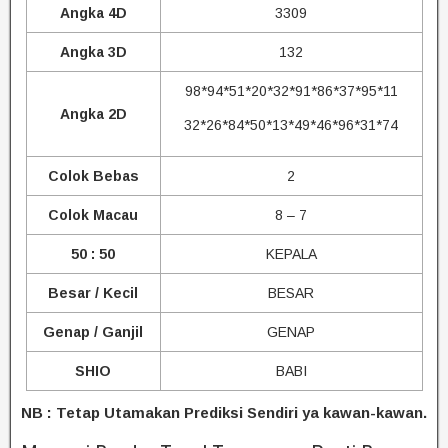
Angka 4D
3309
Angka 3D
132
98*94*51*20*32*91*86*37*95*11
Angka 2D
32*26*84*50*13*49*46*96*31*74
Colok Bebas
2
Colok Macau
8 – 7
50 : 50
KEPALA
Besar / Kecil
BESAR
Genap / Ganjil
GENAP
SHIO
BABI
NB : Tetap Utamakan Prediksi Sendiri ya kawan-kawan.