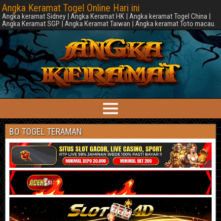
Angka Keramat Togel Online Hari ini
Angka keramat Sidney | Angka Keramat HK | Angka keramat Togel China |
Angka Keramat SGP | Angka Keramat Taiwan | Angka keramat Toto macau.
BO TOGEL TERAMAN