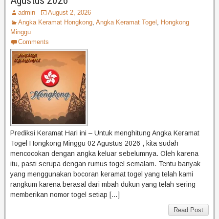
Agustus 2026
admin
August 2, 2026
Angka Keramat Hongkong
,
Angka Keramat Togel
,
Hongkong
Minggu
Comments
Prediksi Keramat Hari ini – Untuk menghitung Angka Keramat
Togel Hongkong Minggu 02 Agustus 2026 , kita sudah
mencocokan dengan angka keluar sebelumnya. Oleh karena
itu, pasti serupa dengan rumus togel semalam. Tentu banyak
yang menggunakan bocoran keramat togel yang telah kami
rangkum karena berasal dari mbah dukun yang telah sering
memberikan nomor togel setiap […]
Read Post