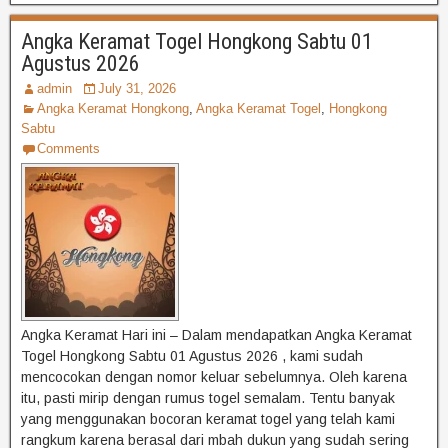
Angka Keramat Togel Hongkong Sabtu 01
Agustus 2026
admin
July 31, 2026
Angka Keramat Hongkong
,
Angka Keramat Togel
,
Hongkong
Sabtu
Comments
Angka Keramat Hari ini – Dalam mendapatkan Angka Keramat
Togel Hongkong Sabtu 01 Agustus 2026 , kami sudah
mencocokan dengan nomor keluar sebelumnya. Oleh karena
itu, pasti mirip dengan rumus togel semalam. Tentu banyak
yang menggunakan bocoran keramat togel yang telah kami
rangkum karena berasal dari mbah dukun yang sudah sering