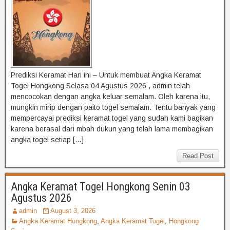
Prediksi Keramat Hari ini – Untuk membuat Angka Keramat
Togel Hongkong Selasa 04 Agustus 2026 , admin telah
mencocokan dengan angka keluar semalam. Oleh karena itu,
mungkin mirip dengan paito togel semalam. Tentu banyak yang
mempercayai prediksi keramat togel yang sudah kami bagikan
karena berasal dari mbah dukun yang telah lama membagikan
angka togel setiap […]
Read Post
Angka Keramat Togel Hongkong Senin 03
Agustus 2026
admin
August 3, 2026
Angka Keramat Hongkong
,
Angka Keramat Togel
,
Hongkong