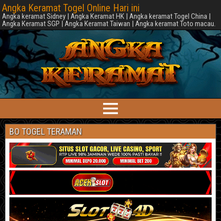
Angka Keramat Togel Online Hari ini
Angka keramat Sidney | Angka Keramat HK | Angka keramat Togel China |
Angka Keramat SGP | Angka Keramat Taiwan | Angka keramat Toto macau.
BO TOGEL TERAMAN