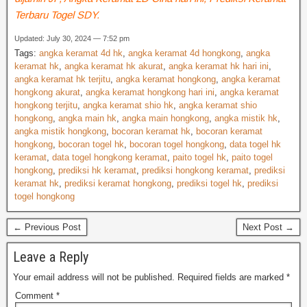
Terbaru Togel SDY.
Updated: July 30, 2024 — 7:52 pm
Tags:
angka keramat 4d hk
,
angka keramat 4d hongkong
,
angka
keramat hk
,
angka keramat hk akurat
,
angka keramat hk hari ini
,
angka keramat hk terjitu
,
angka keramat hongkong
,
angka keramat
hongkong akurat
,
angka keramat hongkong hari ini
,
angka keramat
hongkong terjitu
,
angka keramat shio hk
,
angka keramat shio
hongkong
,
angka main hk
,
angka main hongkong
,
angka mistik hk
,
angka mistik hongkong
,
bocoran keramat hk
,
bocoran keramat
hongkong
,
bocoran togel hk
,
bocoran togel hongkong
,
data togel hk
keramat
,
data togel hongkong keramat
,
paito togel hk
,
paito togel
hongkong
,
prediksi hk keramat
,
prediksi hongkong keramat
,
prediksi
keramat hk
,
prediksi keramat hongkong
,
prediksi togel hk
,
prediksi
togel hongkong
← Previous Post
Next Post →
Leave a Reply
Your email address will not be published.
Required fields are marked
*
Comment
*