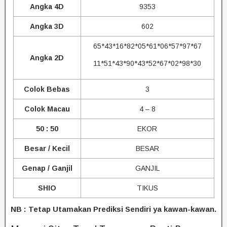
Angka 4D
9353
Angka 3D
602
65*43*16*82*05*61*06*57*97*67
Angka 2D
11*51*43*90*43*52*67*02*98*30
Colok Bebas
3
Colok Macau
4 – 8
50 : 50
EKOR
Besar / Kecil
BESAR
Genap / Ganjil
GANJIL
SHIO
TIKUS
NB : Tetap Utamakan Prediksi Sendiri ya kawan-kawan.