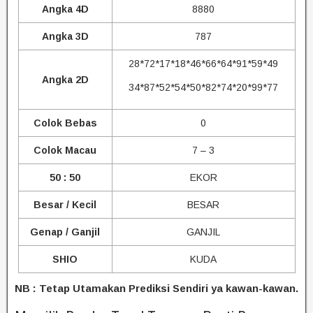
Angka 4D
8880
Angka 3D
787
28*72*17*18*46*66*64*91*59*49
Angka 2D
34*87*52*54*50*82*74*20*99*77
Colok Bebas
0
Colok Macau
7 – 3
50 : 50
EKOR
Besar / Kecil
BESAR
Genap / Ganjil
GANJIL
SHIO
KUDA
NB : Tetap Utamakan Prediksi Sendiri ya kawan-kawan.