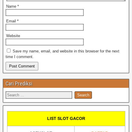
Name
*
Email
*
Website
Save my name, email, and website in this browser for the next
time I comment.
Cari Prediksi
LIST SLOT GACOR