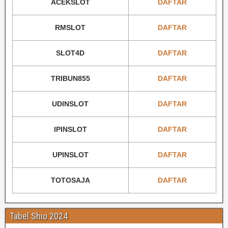
ACEKSLOT
DAFTAR
RMSLOT
DAFTAR
SLOT4D
DAFTAR
TRIBUN855
DAFTAR
UDINSLOT
DAFTAR
IPINSLOT
DAFTAR
UPINSLOT
DAFTAR
TOTOSAJA
DAFTAR
Tabel Shio 2024