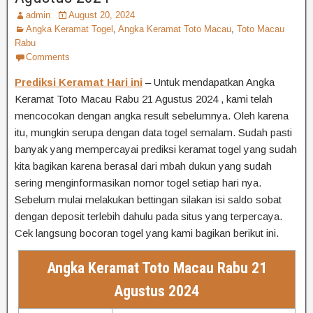
admin
August 20, 2024
Angka Keramat Togel
,
Angka Keramat Toto Macau
,
Toto Macau
Rabu
Comments
Prediksi Keramat Hari ini
– Untuk mendapatkan Angka
Keramat Toto Macau Rabu 21 Agustus 2024 , kami telah
mencocokan dengan angka result sebelumnya. Oleh karena
itu, mungkin serupa dengan data togel semalam. Sudah pasti
banyak yang mempercayai prediksi keramat togel yang sudah
kita bagikan karena berasal dari mbah dukun yang sudah
sering menginformasikan nomor togel setiap hari nya.
Sebelum mulai melakukan bettingan silakan isi saldo sobat
dengan deposit terlebih dahulu pada situs yang terpercaya.
Cek langsung bocoran togel yang kami bagikan berikut ini.
Angka Keramat Toto Macau Rabu 21
Agustus 2024