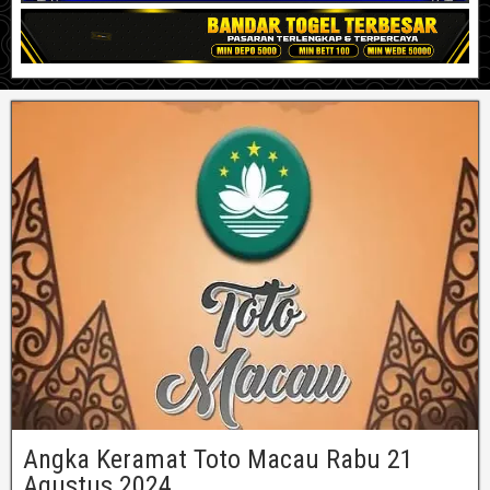
Angka Keramat Toto Macau Rabu 21
Agustus 2024