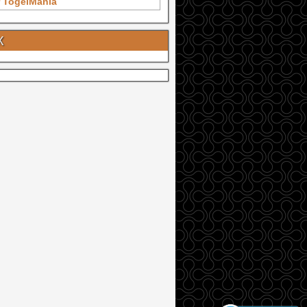
r TogelMania
K