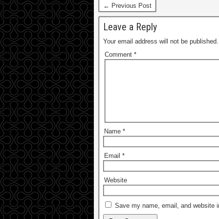
← Previous Post
Leave a Reply
Your email address will not be published.
Comment
*
Name
*
Email
*
Website
Save my name, email, and website in