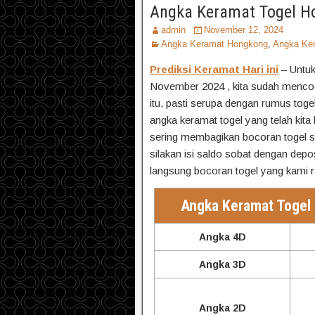
Angka Keramat Togel H
admin
November 12, 2024
Angka Keramat Hongkong
,
Angka Ker
Prediksi Keramat Hari ini
– Untuk
November 2024 , kita sudah menco
itu, pasti serupa dengan rumus to
angka keramat togel yang telah kita
sering membagikan bocoran togel s
silakan isi saldo sobat dengan depos
langsung bocoran togel yang kami rac
Angka Keramat Togel
Angka 4D
Angka 3D
Angka 2D