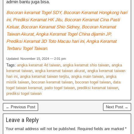
admin bantu juga bisa.
Bocoran keramat Togel SDY, Bocoran Keramat Hongkong hari
ini, Prediksi Keramat HK Jitu, Bocoran Keramat Cina Pasti
Keluar, Bocoran Keramat Shio Sidney, Bocoran Keramat
Taiwan Akurat, Angka Keramat Togel China dijamin JP,
Prediksi Keramat 3D Toto Macau hari ini, Angka Keramat
Terbaru Togel Taiwan.
Updated: November 15, 2024 — 2:01 pm
Tags:
angka keramat 4d taiwan
,
angka keramat shio taiwan
,
angka
keramat taiwan
,
angka keramat taiwan akurat
,
angka keramat taiwan
hari ini
,
angka keramat taiwan terjitu
,
angka main taiwan
,
angka
mistik taiwan
,
bocoran keramat taiwan
,
bocoran togel taiwan
,
data
togel taiwan keramat
,
paito togel taiwan
,
prediksi keramat taiwan
,
prediksi togel taiwan
← Previous Post
Next Post →
Leave a Reply
Your email address will not be published.
Required fields are marked
*