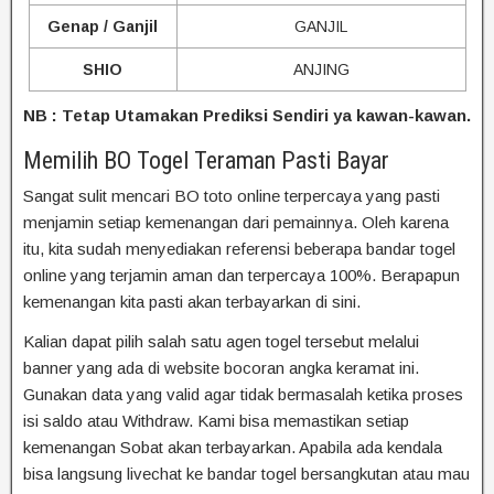
Genap / Ganjil
GANJIL
SHIO
ANJING
NB : Tetap Utamakan Prediksi Sendiri ya kawan-kawan.
Memilih BO Togel Teraman Pasti Bayar
Sangat sulit mencari BO toto online terpercaya yang pasti
menjamin setiap kemenangan dari pemainnya. Oleh karena
itu, kita sudah menyediakan referensi beberapa bandar togel
online yang terjamin aman dan terpercaya 100%. Berapapun
kemenangan kita pasti akan terbayarkan di sini.
Kalian dapat pilih salah satu agen togel tersebut melalui
banner yang ada di website bocoran angka keramat ini.
Gunakan data yang valid agar tidak bermasalah ketika proses
isi saldo atau Withdraw. Kami bisa memastikan setiap
kemenangan Sobat akan terbayarkan. Apabila ada kendala
bisa langsung livechat ke bandar togel bersangkutan atau mau