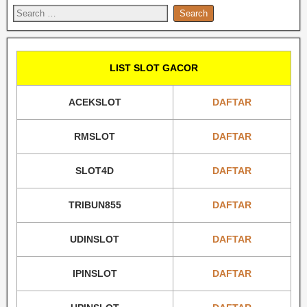
LIST SLOT GACOR
ACEKSLOT
DAFTAR
RMSLOT
DAFTAR
SLOT4D
DAFTAR
TRIBUN855
DAFTAR
UDINSLOT
DAFTAR
IPINSLOT
DAFTAR