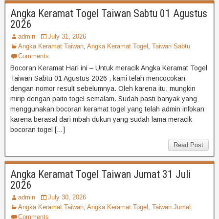
Angka Keramat Togel Taiwan Sabtu 01 Agustus
2026
admin
July 31, 2026
Angka Keramat Taiwan
,
Angka Keramat Togel
,
Taiwan Sabtu
Comments
Bocoran Keramat Hari ini – Untuk meracik Angka Keramat Togel
Taiwan Sabtu 01 Agustus 2026 , kami telah mencocokan
dengan nomor result sebelumnya. Oleh karena itu, mungkin
mirip dengan paito togel semalam. Sudah pasti banyak yang
menggunakan bocoran keramat togel yang telah admin infokan
karena berasal dari mbah dukun yang sudah lama meracik
bocoran togel […]
Read Post
Angka Keramat Togel Taiwan Jumat 31 Juli
2026
admin
July 30, 2026
Angka Keramat Taiwan
,
Angka Keramat Togel
,
Taiwan Jumat
Comments