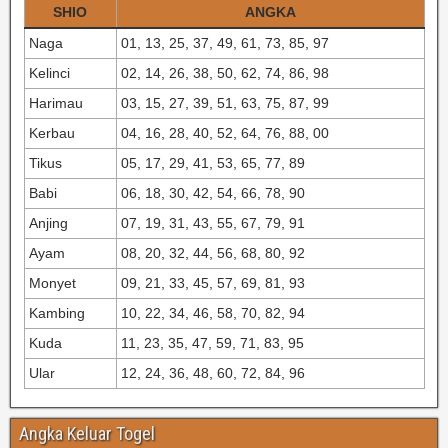
SHIO
ANGKA
Naga
01, 13, 25, 37, 49, 61, 73, 85, 97
Kelinci
02, 14, 26, 38, 50, 62, 74, 86, 98
Harimau
03, 15, 27, 39, 51, 63, 75, 87, 99
Kerbau
04, 16, 28, 40, 52, 64, 76, 88, 00
Tikus
05, 17, 29, 41, 53, 65, 77, 89
Babi
06, 18, 30, 42, 54, 66, 78, 90
Anjing
07, 19, 31, 43, 55, 67, 79, 91
Ayam
08, 20, 32, 44, 56, 68, 80, 92
Monyet
09, 21, 33, 45, 57, 69, 81, 93
Kambing
10, 22, 34, 46, 58, 70, 82, 94
Kuda
11, 23, 35, 47, 59, 71, 83, 95
Ular
12, 24, 36, 48, 60, 72, 84, 96
Angka Keluar Togel