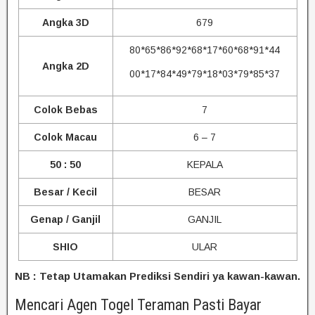
Angka 3D
679
80*65*86*92*68*17*60*68*91*44
Angka 2D
00*17*84*49*79*18*03*79*85*37
Colok Bebas
7
Colok Macau
6 – 7
50 : 50
KEPALA
Besar / Kecil
BESAR
Genap / Ganjil
GANJIL
SHIO
ULAR
NB : Tetap Utamakan Prediksi Sendiri ya kawan-kawan.
Mencari Agen Togel Teraman Pasti Bayar