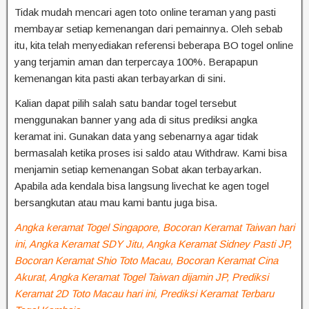
Tidak mudah mencari agen toto online teraman yang pasti
membayar setiap kemenangan dari pemainnya. Oleh sebab
itu, kita telah menyediakan referensi beberapa BO togel online
yang terjamin aman dan terpercaya 100%. Berapapun
kemenangan kita pasti akan terbayarkan di sini.
Kalian dapat pilih salah satu bandar togel tersebut
menggunakan banner yang ada di situs prediksi angka
keramat ini. Gunakan data yang sebenarnya agar tidak
bermasalah ketika proses isi saldo atau Withdraw. Kami bisa
menjamin setiap kemenangan Sobat akan terbayarkan.
Apabila ada kendala bisa langsung livechat ke agen togel
bersangkutan atau mau kami bantu juga bisa.
Angka keramat Togel Singapore, Bocoran Keramat Taiwan hari
ini, Angka Keramat SDY Jitu, Angka Keramat Sidney Pasti JP,
Bocoran Keramat Shio Toto Macau, Bocoran Keramat Cina
Akurat, Angka Keramat Togel Taiwan dijamin JP, Prediksi
Keramat 2D Toto Macau hari ini, Prediksi Keramat Terbaru