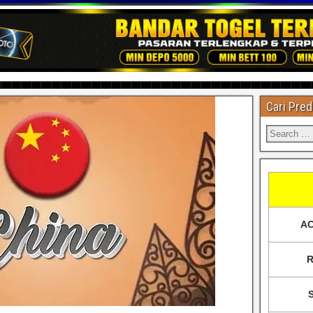
Cari Pred
A