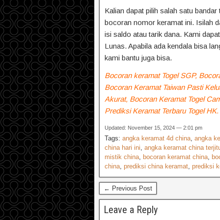
Kalian dapat pilih salah satu bandar
bocoran nomor keramat ini. Isilah d
isi saldo atau tarik dana. Kami da
Lunas. Apabila ada kendala bisa lan
kami bantu juga bisa.
Bocoran keramat Togel SGP, Bocoran
Bocoran Keramat Taiwan Pasti Kel
Akurat, Bocoran Keramat Togel Camb
Prediksi Keramat Terbaru Togel HK.
Updated: November 15, 2024 — 2:01 pm
Tags:
angka keramat 4d china
,
angka ke
china hari ini
,
angka keramat china terjit
mistik china
,
bocoran keramat china
,
bo
china
,
prediksi china keramat
,
prediksi 
← Previous Post
Leave a Reply