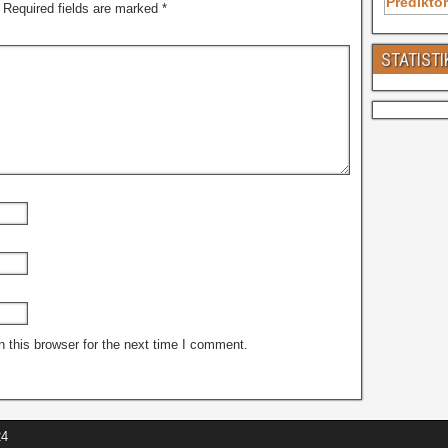
Predikto
Required fields are marked
*
STATISTI
 this browser for the next time I comment.
24