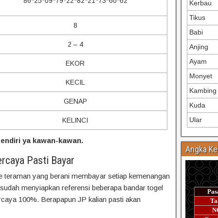
86*25*09*79*22*82*21*73*60*62
Kerbau
Tikus
8
Babi
2 – 4
Anjing
Ayam
EKOR
Monyet
KECIL
Kambing
GENAP
Kuda
Ular
KELINCI
endiri ya kawan-kawan.
Angka Ke
rcaya Pasti Bayar
line teraman yang berani membayar setiap kemenangan
ta sudah menyiapkan referensi beberapa bandar togel
ercaya 100%. Berapapun JP kalian pasti akan