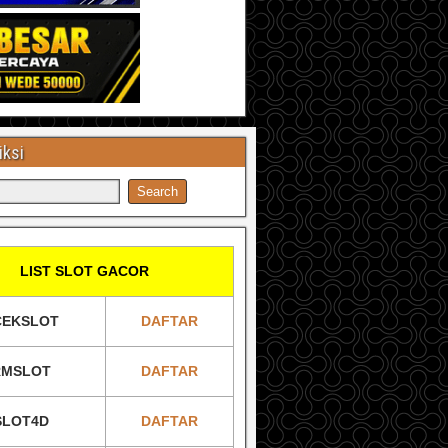
iksi
LIST SLOT GACOR
CEKSLOT
DAFTAR
RMSLOT
DAFTAR
SLOT4D
DAFTAR