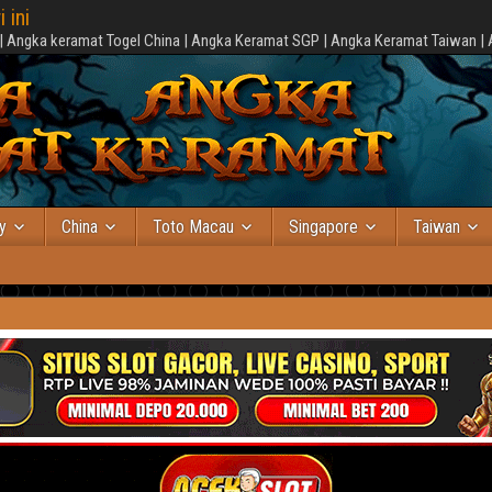
 ini
| Angka keramat Togel China | Angka Keramat SGP | Angka Keramat Taiwan |
y
China
Toto Macau
Singapore
Taiwan