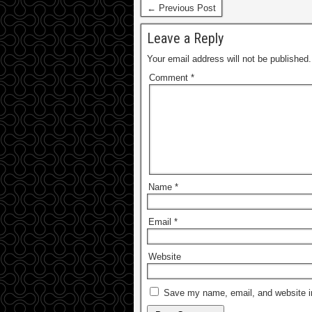
← Previous Post
Leave a Reply
Your email address will not be published.
Comment
*
Name
*
Email
*
Website
Save my name, email, and website in