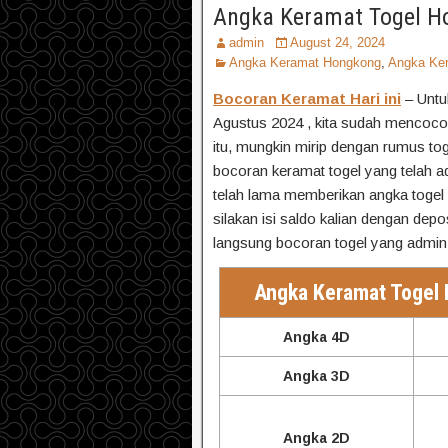
Angka Keramat Togel H
admin
August 24, 2024
Angka Keramat Hongkong
,
Angka Ker
Bocoran Keramat Hari ini
– Untu
Agustus 2024 , kita sudah mencoco
itu, mungkin mirip dengan rumus t
bocoran keramat togel yang telah a
telah lama memberikan angka togel 
silakan isi saldo kalian dengan dep
langsung bocoran togel yang admin ra
Angka Keramat Togel
Angka 4D
Angka 3D
Angka 2D