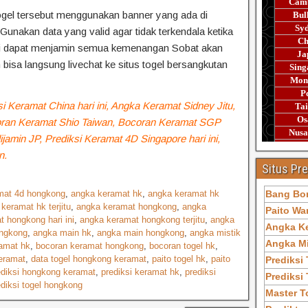
 togel tersebut menggunakan banner yang ada di
Gunakan data yang valid agar tidak terkendala ketika
mi dapat menjamin semua kemenangan Sobat akan
bisa langsung livechat ke situs togel bersangkutan
i Keramat China hari ini, Angka Keramat Sidney Jitu,
coran Keramat Shio Taiwan, Bocoran Keramat SGP
jamin JP, Prediksi Keramat 4D Singapore hari ini,
n.
Situs Pre
mat 4d hongkong
,
angka keramat hk
,
angka keramat hk
Bang Bon
keramat hk terjitu
,
angka keramat hongkong
,
angka
Paito Wa
 hongkong hari ini
,
angka keramat hongkong terjitu
,
angka
Angka Ke
ongkong
,
angka main hk
,
angka main hongkong
,
angka mistik
Angka Mi
amat hk
,
bocoran keramat hongkong
,
bocoran togel hk
,
keramat
,
data togel hongkong keramat
,
paito togel hk
,
paito
Prediksi
ediksi hongkong keramat
,
prediksi keramat hk
,
prediksi
Prediksi
ediksi togel hongkong
Master T