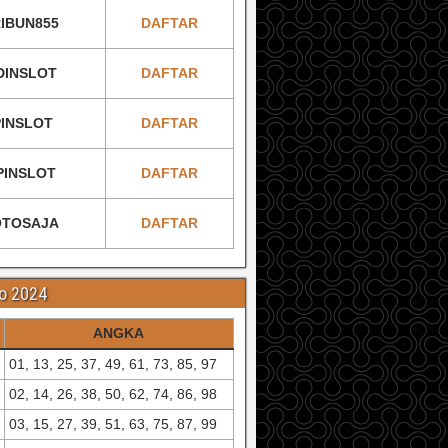
IBUN855
DAFTAR
DINSLOT
DAFTAR
PINSLOT
DAFTAR
PINSLOT
DAFTAR
OTOSAJA
DAFTAR
io 2024
ANGKA
01, 13, 25, 37, 49, 61, 73, 85, 97
02, 14, 26, 38, 50, 62, 74, 86, 98
03, 15, 27, 39, 51, 63, 75, 87, 99