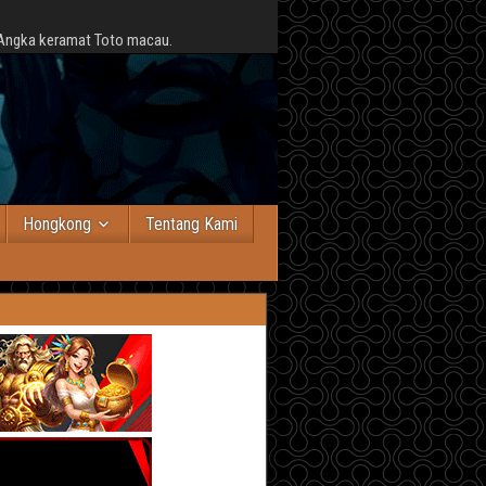
 Angka keramat Toto macau.
Hongkong
Tentang Kami