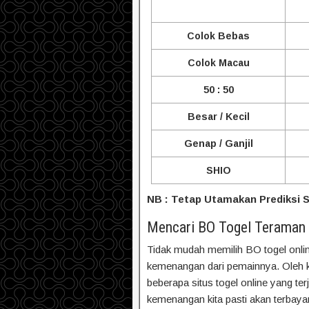
Colok Bebas
Colok Macau
50 : 50
Besar / Kecil
Genap / Ganjil
SHIO
NB : Tetap Utamakan Prediksi S
Mencari BO Togel Teraman 
Tidak mudah memilih BO togel onli
kemenangan dari pemainnya. Oleh k
beberapa situs togel online yang t
kemenangan kita pasti akan terbayark