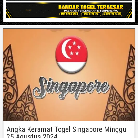
Angka Keramat Togel Singapore Minggu
25 Agustus 2024