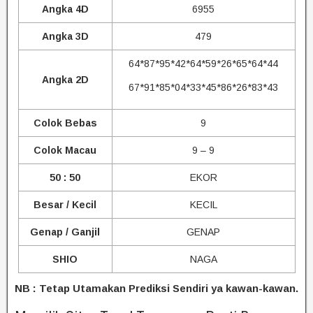
Angka 4D
6955
Angka 3D
479
64*87*95*42*64*59*26*65*64*44
Angka 2D
67*91*85*04*33*45*86*26*83*43
Colok Bebas
9
Colok Macau
9 – 9
50 : 50
EKOR
Besar / Kecil
KECIL
Genap / Ganjil
GENAP
SHIO
NAGA
NB : Tetap Utamakan Prediksi Sendiri ya kawan-kawan.