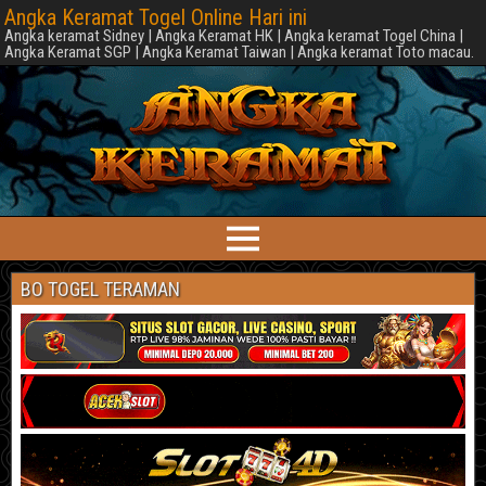
Angka Keramat Togel Online Hari ini
Angka keramat Sidney | Angka Keramat HK | Angka keramat Togel China |
Angka Keramat SGP | Angka Keramat Taiwan | Angka keramat Toto macau.
BO TOGEL TERAMAN