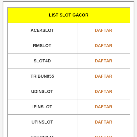
LIST SLOT GACOR
ACEKSLOT
DAFTAR
RMSLOT
DAFTAR
SLOT4D
DAFTAR
TRIBUN855
DAFTAR
UDINSLOT
DAFTAR
IPINSLOT
DAFTAR
UPINSLOT
DAFTAR