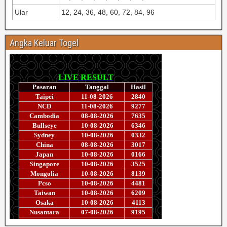
Ular
12, 24, 36, 48, 60, 72, 84, 96
Angka Keluar Togel