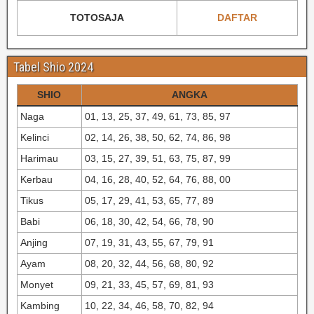
TOTOSAJA
DAFTAR
Tabel Shio 2024
SHIO
ANGKA
Naga
01, 13, 25, 37, 49, 61, 73, 85, 97
Kelinci
02, 14, 26, 38, 50, 62, 74, 86, 98
Harimau
03, 15, 27, 39, 51, 63, 75, 87, 99
Kerbau
04, 16, 28, 40, 52, 64, 76, 88, 00
Tikus
05, 17, 29, 41, 53, 65, 77, 89
Babi
06, 18, 30, 42, 54, 66, 78, 90
Anjing
07, 19, 31, 43, 55, 67, 79, 91
Ayam
08, 20, 32, 44, 56, 68, 80, 92
Monyet
09, 21, 33, 45, 57, 69, 81, 93
Kambing
10, 22, 34, 46, 58, 70, 82, 94