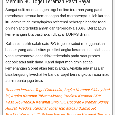
Memilih BO Togel Teraman Pasti Bayar
Sangat sulit mencari agen togel online teraman yang pasti
membayar semua kemenangan dari membernya. Oleh karena
itu, admin telah menyiapkan referensi beberapa bandar togel
online yang terbukti aman dan terpercaya 100%. Berapapun
kemenangan kita pasti akan dibayar LUNAS di sini.
Kalian bisa pilih salah satu BO togel tersebut menggunakan
banner yang ada di situs prediksi angka keramat ini. Isilah data
yang sebenarnya agar tidak terkendala pada saat proses
deposit atau tarik dana. Kami dapat menjamin setiap
kemenangan Sobat akan terbayarkan. Apabila ada masalah
bisa langsung livechat ke bandar togel bersangkutan atau mau
admin bantu juga bisa.
Bocoran keramat Togel Cambodia, Angka Keramat Sidney hari
ini, Angka Keramat Taiwan Akurat, Prediksi Keramat SDY
Pasti JP, Prediksi Keramat Shio HK, Bocoran Keramat Sidney
Akurat, Prediksi Keramat Togel Toto Macau dijamin JP,
Prediksi Keramat 4D Sidney hari ini, Bocoran Keramat Terbaru