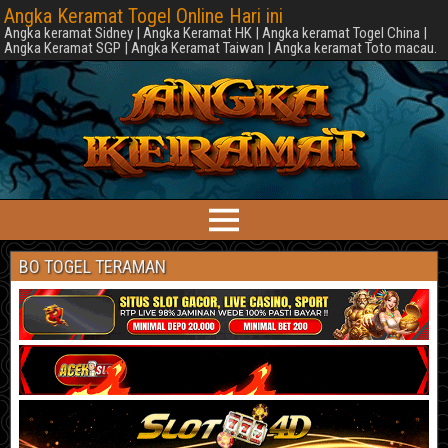
Angka Keramat Togel Online Hari ini
Angka keramat Sidney | Angka Keramat HK | Angka keramat Togel China |
Angka Keramat SGP | Angka Keramat Taiwan | Angka keramat Toto macau.
BO TOGEL TERAMAN