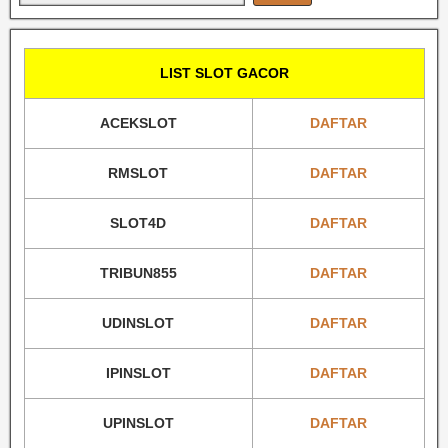
LIST SLOT GACOR
ACEKSLOT
DAFTAR
RMSLOT
DAFTAR
SLOT4D
DAFTAR
TRIBUN855
DAFTAR
UDINSLOT
DAFTAR
IPINSLOT
DAFTAR
UPINSLOT
DAFTAR