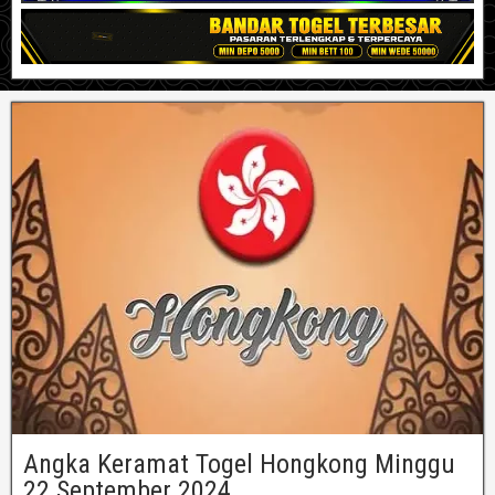
Angka Keramat Togel Hongkong Minggu
22 September 2024