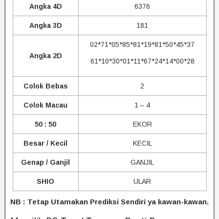
Angka 4D
6376
Angka 3D
181
02*71*05*85*81*19*81*50*45*37
Angka 2D
61*10*30*01*11*67*24*14*00*28
Colok Bebas
2
Colok Macau
1 – 4
50 : 50
EKOR
Besar / Kecil
KECIL
Genap / Ganjil
GANJIL
SHIO
ULAR
NB : Tetap Utamakan Prediksi Sendiri ya kawan-kawan.