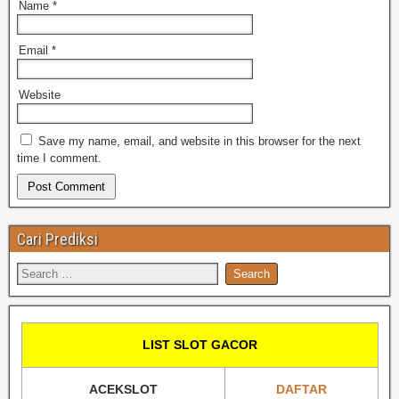
Name
*
Email
*
Website
Save my name, email, and website in this browser for the next
time I comment.
Cari Prediksi
LIST SLOT GACOR
ACEKSLOT
DAFTAR