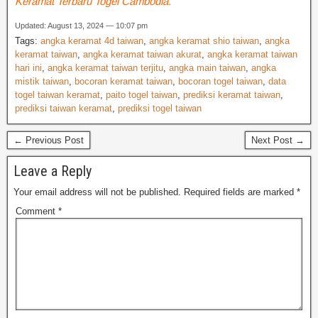
Keramat Terbaru Togel Cambodia.
Updated: August 13, 2024 — 10:07 pm
Tags:
angka keramat 4d taiwan
,
angka keramat shio taiwan
,
angka
keramat taiwan
,
angka keramat taiwan akurat
,
angka keramat taiwan
hari ini
,
angka keramat taiwan terjitu
,
angka main taiwan
,
angka
mistik taiwan
,
bocoran keramat taiwan
,
bocoran togel taiwan
,
data
togel taiwan keramat
,
paito togel taiwan
,
prediksi keramat taiwan
,
prediksi taiwan keramat
,
prediksi togel taiwan
← Previous Post
Next Post →
Leave a Reply
Your email address will not be published.
Required fields are marked
*
Comment
*