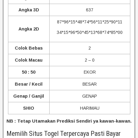
Angka 3D
637
87*96*15*48*74*56*11*25*90*11
Angka 2D
34*15*96*50*45*13*68*74*85*00
Colok Bebas
2
Colok Macau
2 – 0
50 : 50
EKOR
Besar / Kecil
BESAR
Genap / Ganjil
GENAP
SHIO
HARIMAU
NB : Tetap Utamakan Prediksi Sendiri ya kawan-kawan.
Memilih Situs Togel Terpercaya Pasti Bayar