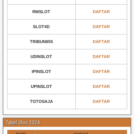
RMSLOT
DAFTAR
SLOT4D
DAFTAR
TRIBUN855
DAFTAR
UDINSLOT
DAFTAR
IPINSLOT
DAFTAR
UPINSLOT
DAFTAR
TOTOSAJA
DAFTAR
Tabel Shio 2024