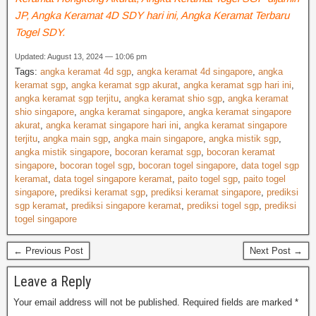
JP, Angka Keramat 4D SDY hari ini, Angka Keramat Terbaru
Togel SDY.
Updated: August 13, 2024 — 10:06 pm
Tags:
angka keramat 4d sgp
,
angka keramat 4d singapore
,
angka
keramat sgp
,
angka keramat sgp akurat
,
angka keramat sgp hari ini
,
angka keramat sgp terjitu
,
angka keramat shio sgp
,
angka keramat
shio singapore
,
angka keramat singapore
,
angka keramat singapore
akurat
,
angka keramat singapore hari ini
,
angka keramat singapore
terjitu
,
angka main sgp
,
angka main singapore
,
angka mistik sgp
,
angka mistik singapore
,
bocoran keramat sgp
,
bocoran keramat
singapore
,
bocoran togel sgp
,
bocoran togel singapore
,
data togel sgp
keramat
,
data togel singapore keramat
,
paito togel sgp
,
paito togel
singapore
,
prediksi keramat sgp
,
prediksi keramat singapore
,
prediksi
sgp keramat
,
prediksi singapore keramat
,
prediksi togel sgp
,
prediksi
togel singapore
← Previous Post
Next Post →
Leave a Reply
Your email address will not be published.
Required fields are marked
*