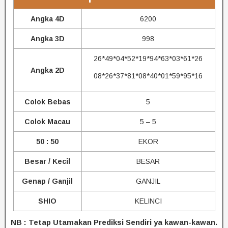
Angka 4D
6200
Angka 3D
998
26*49*04*52*19*94*63*03*61*26
Angka 2D
08*26*37*81*08*40*01*59*95*16
Colok Bebas
5
Colok Macau
5 – 5
50 : 50
EKOR
Besar / Kecil
BESAR
Genap / Ganjil
GANJIL
SHIO
KELINCI
NB : Tetap Utamakan Prediksi Sendiri ya kawan-kawan.