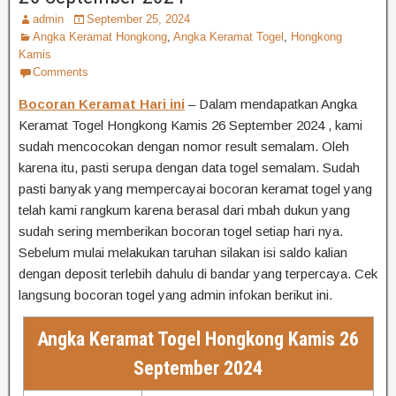
admin
September 25, 2024
Angka Keramat Hongkong
,
Angka Keramat Togel
,
Hongkong
Kamis
Comments
Bocoran Keramat Hari ini
– Dalam mendapatkan Angka
Keramat Togel Hongkong Kamis 26 September 2024 , kami
sudah mencocokan dengan nomor result semalam. Oleh
karena itu, pasti serupa dengan data togel semalam. Sudah
pasti banyak yang mempercayai bocoran keramat togel yang
telah kami rangkum karena berasal dari mbah dukun yang
sudah sering memberikan bocoran togel setiap hari nya.
Sebelum mulai melakukan taruhan silakan isi saldo kalian
dengan deposit terlebih dahulu di bandar yang terpercaya. Cek
langsung bocoran togel yang admin infokan berikut ini.
Angka Keramat Togel Hongkong Kamis 26
September 2024