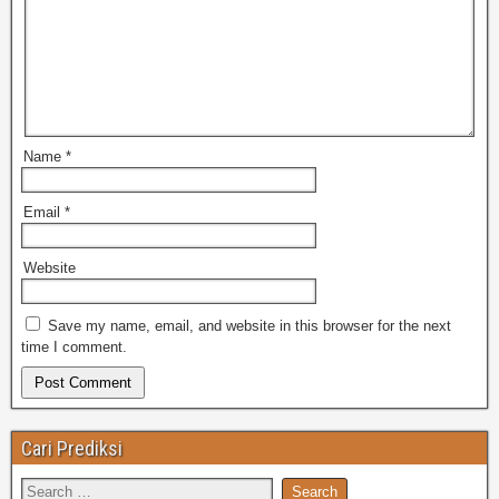
Name
*
Email
*
Website
Save my name, email, and website in this browser for the next
time I comment.
Cari Prediksi