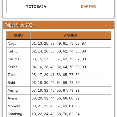
TOTOSAJA
DAFTAR
Tabel Shio 2024
SHIO
ANGKA
Naga
01, 13, 25, 37, 49, 61, 73, 85, 97
Kelinci
02, 14, 26, 38, 50, 62, 74, 86, 98
Harimau
03, 15, 27, 39, 51, 63, 75, 87, 99
Kerbau
04, 16, 28, 40, 52, 64, 76, 88, 00
Tikus
05, 17, 29, 41, 53, 65, 77, 89
Babi
06, 18, 30, 42, 54, 66, 78, 90
Anjing
07, 19, 31, 43, 55, 67, 79, 91
Ayam
08, 20, 32, 44, 56, 68, 80, 92
Monyet
09, 21, 33, 45, 57, 69, 81, 93
Kambing
10, 22, 34, 46, 58, 70, 82, 94