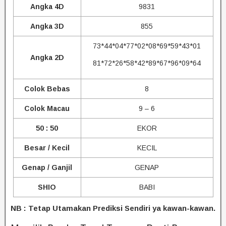
Angka 4D
9831
Angka 3D
855
73*44*04*77*02*08*69*59*43*01
Angka 2D
81*72*26*58*42*89*67*96*09*64
Colok Bebas
8
Colok Macau
9 – 6
50 : 50
EKOR
Besar / Kecil
KECIL
Genap / Ganjil
GENAP
SHIO
BABI
NB : Tetap Utamakan Prediksi Sendiri ya kawan-kawan.