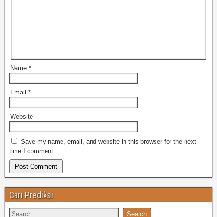
Name
*
Email
*
Website
Save my name, email, and website in this browser for the next
time I comment.
Cari Prediksi