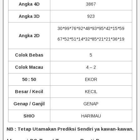
Angka 4D
3867
Angka 3D
923
30*99*76*92*48*93*95*42*15*59
Angka 2D
67*52*51*14*32*85*21*21*36*19
Colok Bebas
5
Colok Macau
4 – 2
50 : 50
EKOR
Besar / Kecil
KECIL
Genap / Ganjil
GENAP
SHIO
HARIMAU
NB : Tetap Utamakan Prediksi Sendiri ya kawan-kawan.