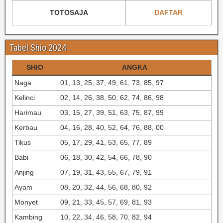
TOTOSAJA
DAFTAR
Tabel Shio 2024
SHIO
ANGKA
Naga
01, 13, 25, 37, 49, 61, 73, 85, 97
Kelinci
02, 14, 26, 38, 50, 62, 74, 86, 98
Harimau
03, 15, 27, 39, 51, 63, 75, 87, 99
Kerbau
04, 16, 28, 40, 52, 64, 76, 88, 00
Tikus
05, 17, 29, 41, 53, 65, 77, 89
Babi
06, 18, 30, 42, 54, 66, 78, 90
Anjing
07, 19, 31, 43, 55, 67, 79, 91
Ayam
08, 20, 32, 44, 56, 68, 80, 92
Monyet
09, 21, 33, 45, 57, 69, 81, 93
Kambing
10, 22, 34, 46, 58, 70, 82, 94