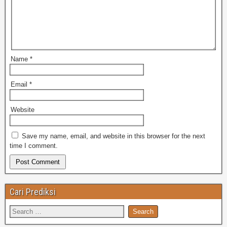
Name
*
Email
*
Website
Save my name, email, and website in this browser for the next
time I comment.
Cari Prediksi