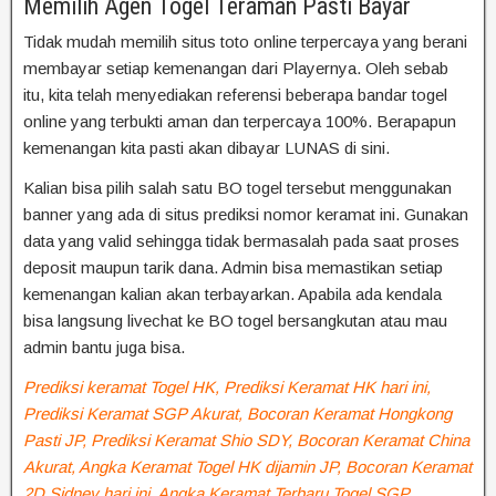
Memilih Agen Togel Teraman Pasti Bayar
Tidak mudah memilih situs toto online terpercaya yang berani
membayar setiap kemenangan dari Playernya. Oleh sebab
itu, kita telah menyediakan referensi beberapa bandar togel
online yang terbukti aman dan terpercaya 100%. Berapapun
kemenangan kita pasti akan dibayar LUNAS di sini.
Kalian bisa pilih salah satu BO togel tersebut menggunakan
banner yang ada di situs prediksi nomor keramat ini. Gunakan
data yang valid sehingga tidak bermasalah pada saat proses
deposit maupun tarik dana. Admin bisa memastikan setiap
kemenangan kalian akan terbayarkan. Apabila ada kendala
bisa langsung livechat ke BO togel bersangkutan atau mau
admin bantu juga bisa.
Prediksi keramat Togel HK, Prediksi Keramat HK hari ini,
Prediksi Keramat SGP Akurat, Bocoran Keramat Hongkong
Pasti JP, Prediksi Keramat Shio SDY, Bocoran Keramat China
Akurat, Angka Keramat Togel HK dijamin JP, Bocoran Keramat
2D Sidney hari ini, Angka Keramat Terbaru Togel SGP.