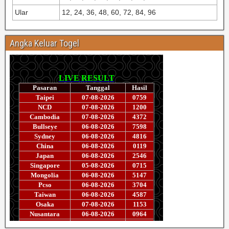
Ular
12, 24, 36, 48, 60, 72, 84, 96
Angka Keluar Togel