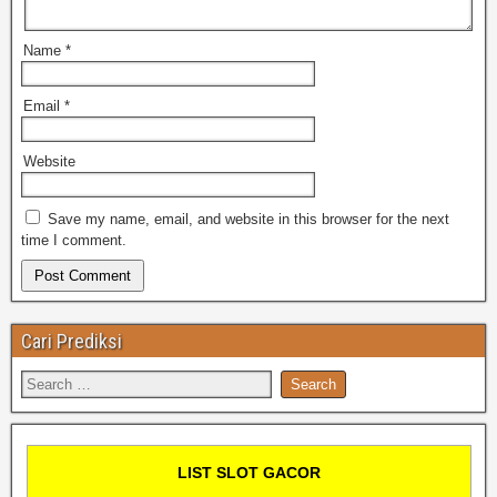
Name
*
Email
*
Website
Save my name, email, and website in this browser for the next
time I comment.
Cari Prediksi
LIST SLOT GACOR