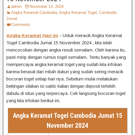
admin
November 14, 2024
Angka Keramat Cambodia
,
Angka Keramat Togel
,
Cambodia
Jumat
Comments
Angka Keramat Hari ini
– Untuk meracik Angka Keramat
Togel Cambodia Jumat 15 November 2024 , kita telah
mencocokan dengan angka result semalam. Oleh karena itu,
pasti mirip dengan rumus togel semalam. Tentu banyak yang
mempercayai angka keramat togel yang sudah kita infokan
karena berasal dari mbah dukun yang sudah sering meracik
bocoran togel setiap hari nya. Sebelum mulai melakukan
bettingan silakan isi saldo kalian dengan deposit terlebih
dahulu di situs yang terpercaya. Cek langsung bocoran togel
yang kita infokan berikut ini.
Angka Keramat Togel Cambodia Jumat 15
November 2024