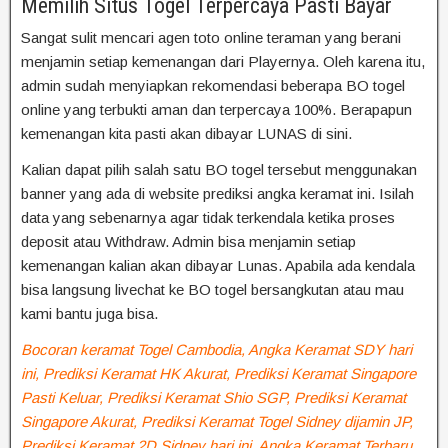
Memilih Situs Togel Terpercaya Pasti Bayar
Sangat sulit mencari agen toto online teraman yang berani
menjamin setiap kemenangan dari Playernya. Oleh karena itu,
admin sudah menyiapkan rekomendasi beberapa BO togel
online yang terbukti aman dan terpercaya 100%. Berapapun
kemenangan kita pasti akan dibayar LUNAS di sini.
Kalian dapat pilih salah satu BO togel tersebut menggunakan
banner yang ada di website prediksi angka keramat ini. Isilah
data yang sebenarnya agar tidak terkendala ketika proses
deposit atau Withdraw. Admin bisa menjamin setiap
kemenangan kalian akan dibayar Lunas. Apabila ada kendala
bisa langsung livechat ke BO togel bersangkutan atau mau
kami bantu juga bisa.
Bocoran keramat Togel Cambodia, Angka Keramat SDY hari
ini, Prediksi Keramat HK Akurat, Prediksi Keramat Singapore
Pasti Keluar, Prediksi Keramat Shio SGP, Prediksi Keramat
Singapore Akurat, Prediksi Keramat Togel Sidney dijamin JP,
Prediksi Keramat 2D Sidney hari ini, Angka Keramat Terbaru