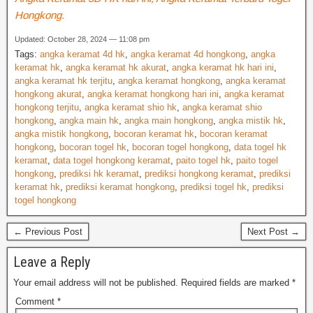
Hongkong.
Updated: October 28, 2024 — 11:08 pm
Tags:
angka keramat 4d hk
,
angka keramat 4d hongkong
,
angka
keramat hk
,
angka keramat hk akurat
,
angka keramat hk hari ini
,
angka keramat hk terjitu
,
angka keramat hongkong
,
angka keramat
hongkong akurat
,
angka keramat hongkong hari ini
,
angka keramat
hongkong terjitu
,
angka keramat shio hk
,
angka keramat shio
hongkong
,
angka main hk
,
angka main hongkong
,
angka mistik hk
,
angka mistik hongkong
,
bocoran keramat hk
,
bocoran keramat
hongkong
,
bocoran togel hk
,
bocoran togel hongkong
,
data togel hk
keramat
,
data togel hongkong keramat
,
paito togel hk
,
paito togel
hongkong
,
prediksi hk keramat
,
prediksi hongkong keramat
,
prediksi
keramat hk
,
prediksi keramat hongkong
,
prediksi togel hk
,
prediksi
togel hongkong
← Previous Post
Next Post →
Leave a Reply
Your email address will not be published.
Required fields are marked
*
Comment
*