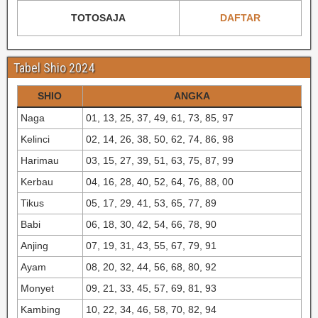
TOTOSAJA
DAFTAR
Tabel Shio 2024
SHIO
ANGKA
Naga
01, 13, 25, 37, 49, 61, 73, 85, 97
Kelinci
02, 14, 26, 38, 50, 62, 74, 86, 98
Harimau
03, 15, 27, 39, 51, 63, 75, 87, 99
Kerbau
04, 16, 28, 40, 52, 64, 76, 88, 00
Tikus
05, 17, 29, 41, 53, 65, 77, 89
Babi
06, 18, 30, 42, 54, 66, 78, 90
Anjing
07, 19, 31, 43, 55, 67, 79, 91
Ayam
08, 20, 32, 44, 56, 68, 80, 92
Monyet
09, 21, 33, 45, 57, 69, 81, 93
Kambing
10, 22, 34, 46, 58, 70, 82, 94