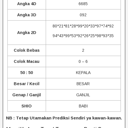
Angka 4D
6685
Angka 3D
092
80*21*81*28*99*20*33*97*74*92
Angka 2D
94*43*99*53*92*26*25*98*93*35
Colok Bebas
2
Colok Macau
0 – 6
50 : 50
KEPALA
Besar / Kecil
BESAR
Genap / Ganjil
GANJIL
SHIO
BABI
NB : Tetap Utamakan Prediksi Sendiri ya kawan-kawan.