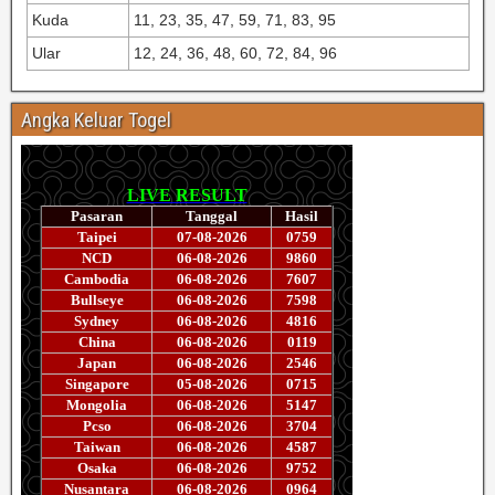
Kuda
11, 23, 35, 47, 59, 71, 83, 95
Ular
12, 24, 36, 48, 60, 72, 84, 96
Angka Keluar Togel