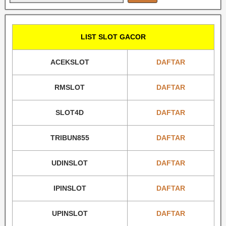
LIST SLOT GACOR
ACEKSLOT
DAFTAR
RMSLOT
DAFTAR
SLOT4D
DAFTAR
TRIBUN855
DAFTAR
UDINSLOT
DAFTAR
IPINSLOT
DAFTAR
UPINSLOT
DAFTAR