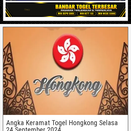
Angka Keramat Togel Hongkong Selasa
24 September 2024