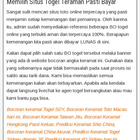
Memilih Situs Togel Teraman Pasti Bayar
Sangat sulit mencari situs toto online terpercaya yang pasti
menjamin setiap kemenangan dari pemainnya. Oleh karena
itu, admin sudah menyediakan referensi beberapa BO togel
online yang terbukti aman dan terpercaya 100%. Berapapun
kemenangan kita pasti akan dibayar LUNAS di sini.
Kalian dapat pilih salah satu BO togel tersebut melalui banner
yang ada di website bocoran angka keramat ini. Gunakan data
yang sebenarnya agar tidak bermasalah pada saat proses isi
saldo atau tarik dana. Kami bisa memastikan semua
kemenangan kalian akan terbayarkan. Apabila ada kendala
dapat langsung livechat ke agen togel bersangkutan atau mau
kami bantu juga bisa.
Bocoran keramat Togel SDY, Bocoran Keramat Toto Macau
hari ini, Bocoran Keramat Taiwan Jitu, Bocoran Keramat
Hongkong Pasti Keluar, Prediksi Keramat Shio China,
Bocoran Keramat China Akurat, Prediksi Keramat Togel
Sidney dijamin JP, Prediksi Keramat 4D Sidney hari ini,