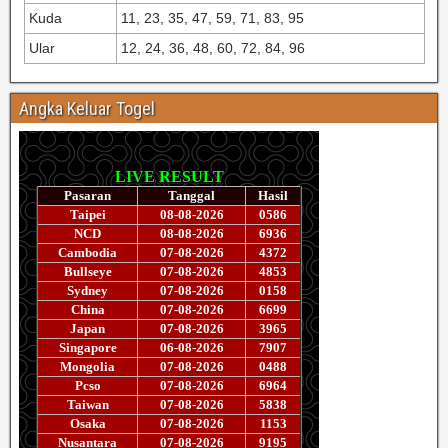
Kuda
11, 23, 35, 47, 59, 71, 83, 95
Ular
12, 24, 36, 48, 60, 72, 84, 96
Angka Keluar Togel