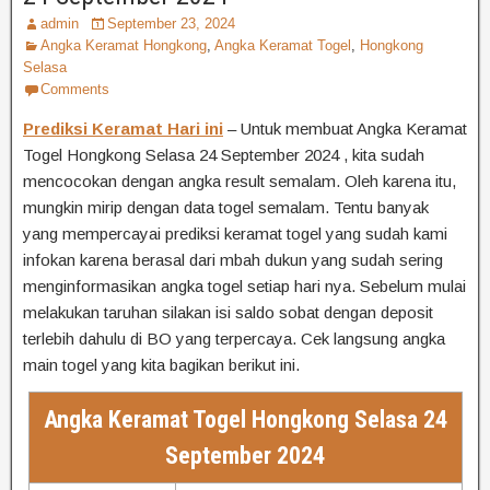
admin
September 23, 2024
Angka Keramat Hongkong
,
Angka Keramat Togel
,
Hongkong
Selasa
Comments
Prediksi Keramat Hari ini
– Untuk membuat Angka Keramat
Togel Hongkong Selasa 24 September 2024 , kita sudah
mencocokan dengan angka result semalam. Oleh karena itu,
mungkin mirip dengan data togel semalam. Tentu banyak
yang mempercayai prediksi keramat togel yang sudah kami
infokan karena berasal dari mbah dukun yang sudah sering
menginformasikan angka togel setiap hari nya. Sebelum mulai
melakukan taruhan silakan isi saldo sobat dengan deposit
terlebih dahulu di BO yang terpercaya. Cek langsung angka
main togel yang kita bagikan berikut ini.
Angka Keramat Togel Hongkong Selasa 24
September 2024