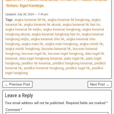
Terbaru Togel Kamboja.
Updated: July 30, 2024 — 7:44 pm
Tags:
angka keramat 4d hk
,
angka keramat 4d hongkong
,
angka
keramat hk
,
angka keramat hk akurat
,
angka keramat hk hari ini
,
angka keramat hk terjitu
,
angka keramat hongkong
,
angka keramat
hongkong akurat
,
angka keramat hongkong hari ini
,
angka keramat
hongkong terjitu
,
angka keramat shio hk
,
angka keramat shio
hongkong
,
angka main hk
,
angka main hongkong
,
angka mistik hk
,
angka mistik hongkong
,
bocoran keramat hk
,
bocoran keramat
hongkong
,
bocoran togel hk
,
bocoran togel hongkong
,
data togel hk
keramat
,
data togel hongkong keramat
,
paito togel hk
,
paito togel
hongkong
,
prediksi hk keramat
,
prediksi hongkong keramat
,
prediksi
keramat hk
,
prediksi keramat hongkong
,
prediksi togel hk
,
prediksi
togel hongkong
← Previous Post
Next Post →
Leave a Reply
Your email address will not be published.
Required fields are marked
*
Comment
*