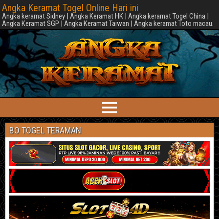
Angka Keramat Togel Online Hari ini
Angka keramat Sidney | Angka Keramat HK | Angka keramat Togel China |
Angka Keramat SGP | Angka Keramat Taiwan | Angka keramat Toto macau.
BO TOGEL TERAMAN