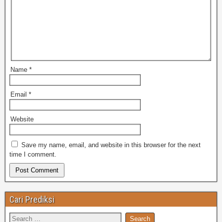
Name
*
Email
*
Website
Save my name, email, and website in this browser for the next
time I comment.
Cari Prediksi