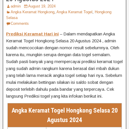
admin
August 19, 2024
Angka Keramat Hongkong
,
Angka Keramat Togel
,
Hongkong
Selasa
Comments
Prediksi Keramat Hari ini
– Dalam mendapatkan Angka
Keramat Togel Hongkong Selasa 20 Agustus 2024 , admin
sudah mencocokan dengan nomor result sebelumnya. Oleh
karena itu, mungkin serupa dengan data togel semalam.
Sudah pasti banyak yang mempercayai prediksi keramat togel
yang sudah admin rangkum karena berasal dari mbah dukun
yang telah lama meracik angka togel setiap hari nya. Sebelum
mulai melakukan bettingan silakan isi saldo sobat dengan
deposit terlebih dahulu pada bandar yang terpercaya. Cek
langsung Prediksi togel yang kita infokan berikut ini.
Angka Keramat Togel Hongkong Selasa 20
Agustus 2024