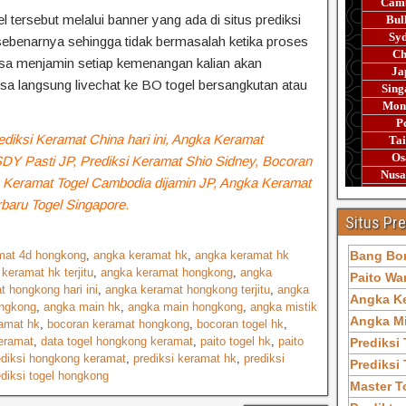
el tersebut melalui banner yang ada di situs prediksi
 sebenarnya sehingga tidak bermasalah ketika proses
sa menjamin setiap kemenangan kalian akan
isa langsung livechat ke BO togel bersangkutan atau
ediksi Keramat China hari ini, Angka Keramat
DY Pasti JP, Prediksi Keramat Shio Sidney, Bocoran
 Keramat Togel Cambodia dijamin JP, Angka Keramat
rbaru Togel Singapore.
Situs Pre
mat 4d hongkong
,
angka keramat hk
,
angka keramat hk
Bang Bon
keramat hk terjitu
,
angka keramat hongkong
,
angka
Paito Wa
 hongkong hari ini
,
angka keramat hongkong terjitu
,
angka
Angka Ke
ongkong
,
angka main hk
,
angka main hongkong
,
angka mistik
Angka Mi
amat hk
,
bocoran keramat hongkong
,
bocoran togel hk
,
keramat
,
data togel hongkong keramat
,
paito togel hk
,
paito
Prediksi
ediksi hongkong keramat
,
prediksi keramat hk
,
prediksi
Prediksi
ediksi togel hongkong
Master T