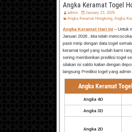
Angka Keramat Togel H
admin
January 23, 2026
Angka Keramat Hongkong
,
Angka Ker
Angka Keramat Hari ini
– Untuk 
Januari 2026 , kita telah mencocok
pasti mirip dengan data togel sem
keramat togel yang sudah kami ran
sering memberikan prediksi togel s
silakan isi saldo kalian dengan dep
langsung Prediksi togel yang admin b
Angka Keramat Toge
Angka 4D
Angka 3D
Angka 2D