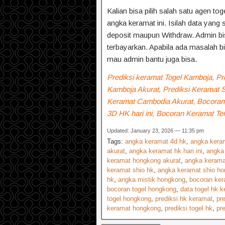
Kalian bisa pilih salah satu agen tog
angka keramat ini. Isilah data yang
deposit maupun Withdraw. Admin bi
terbayarkan. Apabila ada masalah b
mau admin bantu juga bisa.
Prediksi keramat Togel Kamboja, Pr
Kamboja Akurat, Prediksi Keramat S
Keramat Cambodia Akurat, Bocoran
3D HK hari ini, Bocoran Keramat Te
Updated: January 23, 2026 — 11:35 pm
Tags:
angka keramat 4d hk
,
angka kera
akurat
,
angka keramat hk hari ini
,
angka 
keramat hongkong akurat
,
angka keramat
keramat shio hk
,
angka keramat shio h
hk
,
angka mistik hongkong
,
bocoran ker
bocoran togel hongkong
,
data togel hk 
togel hongkong
,
prediksi hk keramat
,
pr
keramat hongkong
,
prediksi togel hk
,
pr