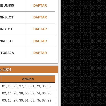
IBUN855
DAFTAR
DINSLOT
DAFTAR
PINSLOT
DAFTAR
PINSLOT
DAFTAR
OTOSAJA
DAFTAR
io 2024
ANGKA
01, 13, 25, 37, 49, 61, 73, 85, 97
02, 14, 26, 38, 50, 62, 74, 86, 98
03, 15, 27, 39, 51, 63, 75, 87, 99