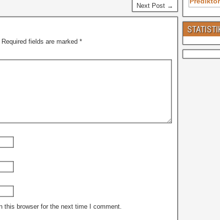
Predikto
Next Post →
STATISTI
Required fields are marked
*
 this browser for the next time I comment.