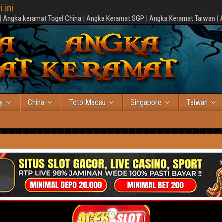
 ini
| Angka keramat Togel China | Angka Keramat SGP | Angka Keramat Taiwan |
y
China
Toto Macau
Singapore
Taiwan