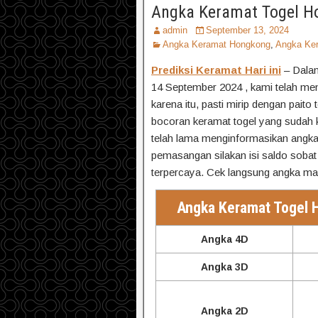
Angka Keramat Togel H
admin
September 13, 2024
Angka Keramat Hongkong
,
Angka Ker
Prediksi Keramat Hari ini
– Dala
14 September 2024 , kami telah m
karena itu, pasti mirip dengan pai
bocoran keramat togel yang sudah k
telah lama menginformasikan angka 
pemasangan silakan isi saldo sobat
terpercaya. Cek langsung angka main
Angka Keramat Togel 
Angka 4D
Angka 3D
Angka 2D