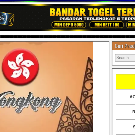
Cari Pred
A