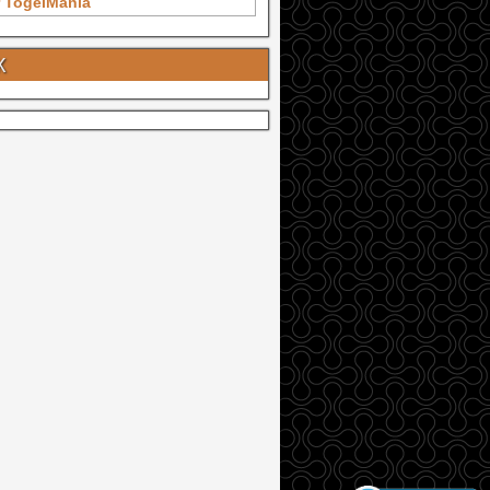
r TogelMania
K