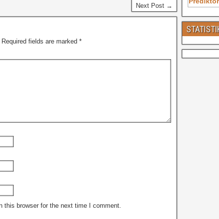
Predikto
Next Post →
STATISTI
Required fields are marked
*
 this browser for the next time I comment.