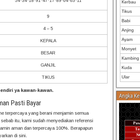
54*34*18*91*47*17*89*04*63*11
Kerbau
Tikus
9
Babi
4 – 5
Anjing
Ayam
KEPALA
Monyet
BESAR
Kambing
GANJIL
Kuda
Ular
TIKUS
endiri ya kawan-kawan.
Angka Ke
man Pasti Bayar
line terpercaya yang berani menjamin semua
ebab itu, kami sudah menyediakan referensi
erjamin aman dan terpercaya 100%. Berapapun
arkan di sini.