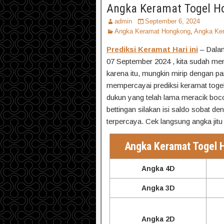
Angka Keramat Togel H
admin
September 6, 2024
Angka Keramat Hongkong
,
Angka Ker
Prediksi Keramat Hari ini
– Dala
07 September 2024 , kita sudah m
karena itu, mungkin mirip dengan p
mempercayai prediksi keramat toge
dukun yang telah lama meracik boco
bettingan silakan isi saldo sobat de
terpercaya. Cek langsung angka jitu 
Angka Keramat Togel 
Angka 4D
Angka 3D
Angka 2D