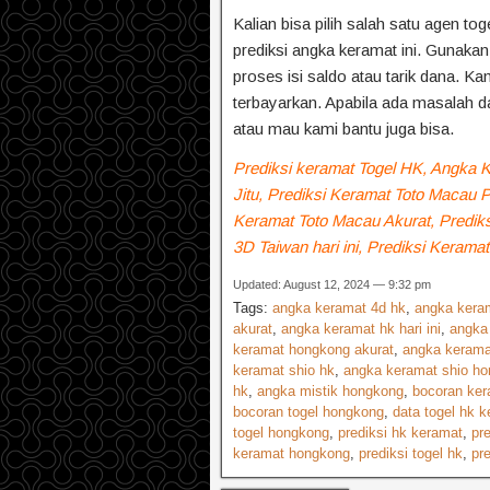
Kalian bisa pilih salah satu agen t
prediksi angka keramat ini. Gunakan
proses isi saldo atau tarik dana. 
terbayarkan. Apabila ada masalah d
atau mau kami bantu juga bisa.
Prediksi keramat Togel HK, Angka K
Jitu, Prediksi Keramat Toto Macau 
Keramat Toto Macau Akurat, Prediks
3D Taiwan hari ini, Prediksi Kerama
Updated: August 12, 2024 — 9:32 pm
Tags:
angka keramat 4d hk
,
angka kera
akurat
,
angka keramat hk hari ini
,
angka 
keramat hongkong akurat
,
angka keramat
keramat shio hk
,
angka keramat shio h
hk
,
angka mistik hongkong
,
bocoran ker
bocoran togel hongkong
,
data togel hk 
togel hongkong
,
prediksi hk keramat
,
pr
keramat hongkong
,
prediksi togel hk
,
pr