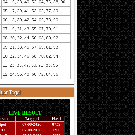
04, 16, 28, 40, 52, 64, 76, 88, 00
05, 17, 29, 41, 53, 65, 77, 89
06, 18, 30, 42, 54, 66, 78, 90
07, 19, 31, 43, 55, 67, 79, 91
08, 20, 32, 44, 56, 68, 80, 92
09, 21, 33, 45, 57, 69, 81, 93
10, 22, 34, 46, 58, 70, 82, 94
11, 23, 35, 47, 59, 71, 83, 95
12, 24, 36, 48, 60, 72, 84, 96
luar Togel