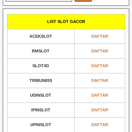
LIST SLOT GACOR
ACEKSLOT
DAFTAR
RMSLOT
DAFTAR
SLOT4D
DAFTAR
TRIBUN855
DAFTAR
UDINSLOT
DAFTAR
IPINSLOT
DAFTAR
UPINSLOT
DAFTAR