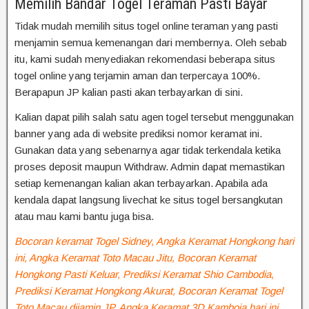
Memilih Bandar Togel Teraman Pasti Bayar
Tidak mudah memilih situs togel online teraman yang pasti
menjamin semua kemenangan dari membernya. Oleh sebab
itu, kami sudah menyediakan rekomendasi beberapa situs
togel online yang terjamin aman dan terpercaya 100%.
Berapapun JP kalian pasti akan terbayarkan di sini.
Kalian dapat pilih salah satu agen togel tersebut menggunakan
banner yang ada di website prediksi nomor keramat ini.
Gunakan data yang sebenarnya agar tidak terkendala ketika
proses deposit maupun Withdraw. Admin dapat memastikan
setiap kemenangan kalian akan terbayarkan. Apabila ada
kendala dapat langsung livechat ke situs togel bersangkutan
atau mau kami bantu juga bisa.
Bocoran keramat Togel Sidney, Angka Keramat Hongkong hari
ini, Angka Keramat Toto Macau Jitu, Bocoran Keramat
Hongkong Pasti Keluar, Prediksi Keramat Shio Cambodia,
Prediksi Keramat Hongkong Akurat, Bocoran Keramat Togel
Toto Macau dijamin JP, Angka Keramat 3D Kamboja hari ini,