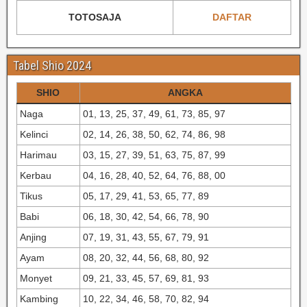
TOTOSAJA
DAFTAR
Tabel Shio 2024
SHIO
ANGKA
Naga
01, 13, 25, 37, 49, 61, 73, 85, 97
Kelinci
02, 14, 26, 38, 50, 62, 74, 86, 98
Harimau
03, 15, 27, 39, 51, 63, 75, 87, 99
Kerbau
04, 16, 28, 40, 52, 64, 76, 88, 00
Tikus
05, 17, 29, 41, 53, 65, 77, 89
Babi
06, 18, 30, 42, 54, 66, 78, 90
Anjing
07, 19, 31, 43, 55, 67, 79, 91
Ayam
08, 20, 32, 44, 56, 68, 80, 92
Monyet
09, 21, 33, 45, 57, 69, 81, 93
Kambing
10, 22, 34, 46, 58, 70, 82, 94