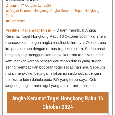
admin
October 15, 2024
Angka Keramat Hongkong
,
Angka Keramat Togel
,
Hongkong
Rabu
Comments
Prediksi Keramat Hari ini
– Dalam membuat Angka
Keramat Togel Hongkong Rabu 16 Oktober 2024 , kami telah
mencocokan dengan angka result sebelumnya. Oleh karena
itu, pasti serupa dengan rumus togel semalam. Sudah pasti
banyak yang menggunakan angka keramat togel yang telah
kami berikan karena berasal dari mbah dukun yang sudah
sering membagikan bocoran togel setiap hari nya. Sebelum
mulai melakukan bettingan silakan isi saldo sobat dengan
deposit terlebih dahulu pada BO yang terpercaya. Cek
langsung angka main togel yang admin racik berikut ini.
Angka Keramat Togel Hongkong Rabu 16
Oktober 2024