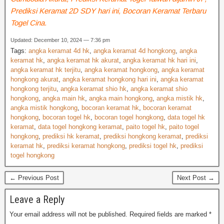
Prediksi Keramat 2D SDY hari ini, Bocoran Keramat Terbaru
Togel Cina.
Updated: December 10, 2024 — 7:36 pm
Tags:
angka keramat 4d hk
,
angka keramat 4d hongkong
,
angka
keramat hk
,
angka keramat hk akurat
,
angka keramat hk hari ini
,
angka keramat hk terjitu
,
angka keramat hongkong
,
angka keramat
hongkong akurat
,
angka keramat hongkong hari ini
,
angka keramat
hongkong terjitu
,
angka keramat shio hk
,
angka keramat shio
hongkong
,
angka main hk
,
angka main hongkong
,
angka mistik hk
,
angka mistik hongkong
,
bocoran keramat hk
,
bocoran keramat
hongkong
,
bocoran togel hk
,
bocoran togel hongkong
,
data togel hk
keramat
,
data togel hongkong keramat
,
paito togel hk
,
paito togel
hongkong
,
prediksi hk keramat
,
prediksi hongkong keramat
,
prediksi
keramat hk
,
prediksi keramat hongkong
,
prediksi togel hk
,
prediksi
togel hongkong
← Previous Post
Next Post →
Leave a Reply
Your email address will not be published.
Required fields are marked
*