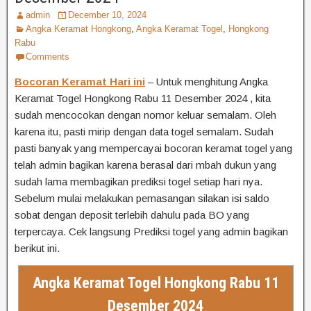
admin
December 10, 2024
Angka Keramat Hongkong
,
Angka Keramat Togel
,
Hongkong
Rabu
Comments
Bocoran Keramat Hari ini
– Untuk menghitung Angka
Keramat Togel Hongkong Rabu 11 Desember 2024 , kita
sudah mencocokan dengan nomor keluar semalam. Oleh
karena itu, pasti mirip dengan data togel semalam. Sudah
pasti banyak yang mempercayai bocoran keramat togel yang
telah admin bagikan karena berasal dari mbah dukun yang
sudah lama membagikan prediksi togel setiap hari nya.
Sebelum mulai melakukan pemasangan silakan isi saldo
sobat dengan deposit terlebih dahulu pada BO yang
terpercaya. Cek langsung Prediksi togel yang admin bagikan
berikut ini.
Angka Keramat Togel Hongkong Rabu 11
Desember 2024