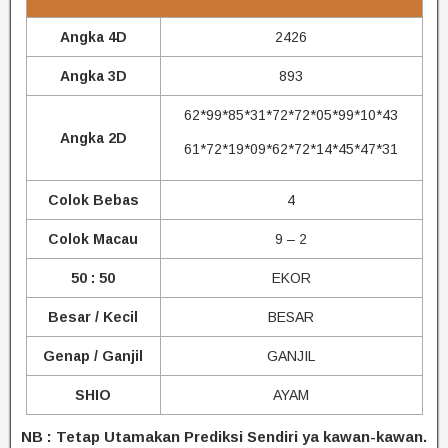
Angka 4D
2426
Angka 3D
893
62*99*85*31*72*72*05*99*10*43
Angka 2D
61*72*19*09*62*72*14*45*47*31
Colok Bebas
4
Colok Macau
9 – 2
50 : 50
EKOR
Besar / Kecil
BESAR
Genap / Ganjil
GANJIL
SHIO
AYAM
NB : Tetap Utamakan Prediksi Sendiri ya kawan-kawan.