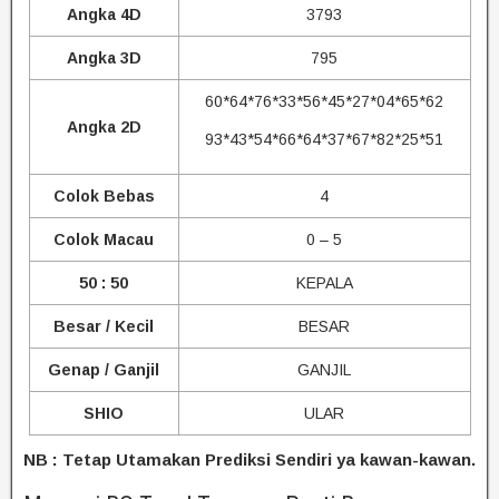
Angka 4D
3793
Angka 3D
795
60*64*76*33*56*45*27*04*65*62
Angka 2D
93*43*54*66*64*37*67*82*25*51
Colok Bebas
4
Colok Macau
0 – 5
50 : 50
KEPALA
Besar / Kecil
BESAR
Genap / Ganjil
GANJIL
SHIO
ULAR
NB : Tetap Utamakan Prediksi Sendiri ya kawan-kawan.