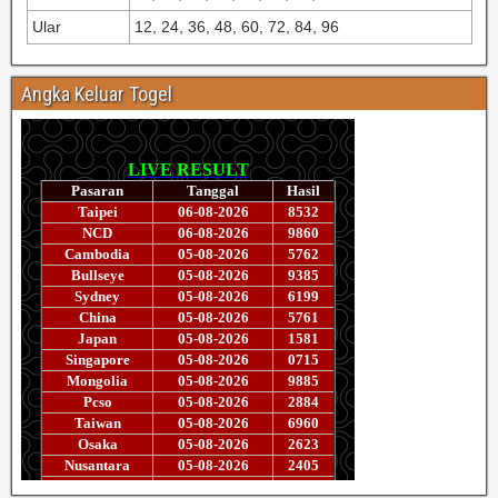
Ular
12, 24, 36, 48, 60, 72, 84, 96
Angka Keluar Togel