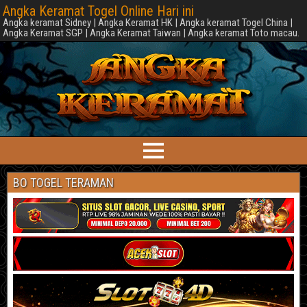
Angka Keramat Togel Online Hari ini
Angka keramat Sidney | Angka Keramat HK | Angka keramat Togel China |
Angka Keramat SGP | Angka Keramat Taiwan | Angka keramat Toto macau.
BO TOGEL TERAMAN