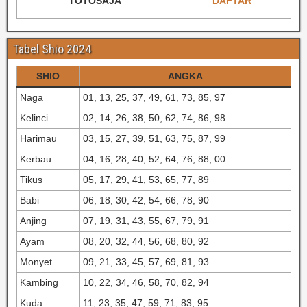
TOTOSAJA
DAFTAR
Tabel Shio 2024
SHIO
ANGKA
Naga
01, 13, 25, 37, 49, 61, 73, 85, 97
Kelinci
02, 14, 26, 38, 50, 62, 74, 86, 98
Harimau
03, 15, 27, 39, 51, 63, 75, 87, 99
Kerbau
04, 16, 28, 40, 52, 64, 76, 88, 00
Tikus
05, 17, 29, 41, 53, 65, 77, 89
Babi
06, 18, 30, 42, 54, 66, 78, 90
Anjing
07, 19, 31, 43, 55, 67, 79, 91
Ayam
08, 20, 32, 44, 56, 68, 80, 92
Monyet
09, 21, 33, 45, 57, 69, 81, 93
Kambing
10, 22, 34, 46, 58, 70, 82, 94
Kuda
11, 23, 35, 47, 59, 71, 83, 95