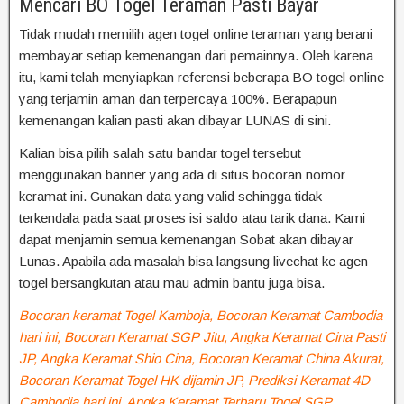
Mencari BO Togel Teraman Pasti Bayar
Tidak mudah memilih agen togel online teraman yang berani
membayar setiap kemenangan dari pemainnya. Oleh karena
itu, kami telah menyiapkan referensi beberapa BO togel online
yang terjamin aman dan terpercaya 100%. Berapapun
kemenangan kalian pasti akan dibayar LUNAS di sini.
Kalian bisa pilih salah satu bandar togel tersebut
menggunakan banner yang ada di situs bocoran nomor
keramat ini. Gunakan data yang valid sehingga tidak
terkendala pada saat proses isi saldo atau tarik dana. Kami
dapat menjamin semua kemenangan Sobat akan dibayar
Lunas. Apabila ada masalah bisa langsung livechat ke agen
togel bersangkutan atau mau admin bantu juga bisa.
Bocoran keramat Togel Kamboja, Bocoran Keramat Cambodia
hari ini, Bocoran Keramat SGP Jitu, Angka Keramat Cina Pasti
JP, Angka Keramat Shio Cina, Bocoran Keramat China Akurat,
Bocoran Keramat Togel HK dijamin JP, Prediksi Keramat 4D
Cambodia hari ini, Angka Keramat Terbaru Togel SGP.