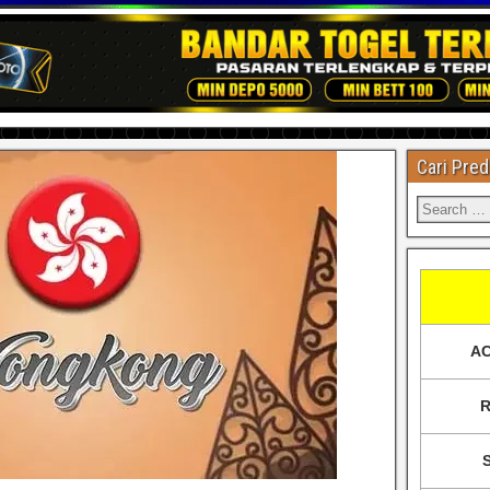
Cari Pred
A