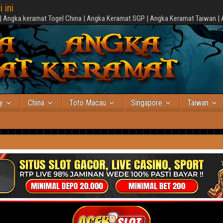
 ini
| Angka keramat Togel China | Angka Keramat SGP | Angka Keramat Taiwan |
y
China
Toto Macau
Singapore
Taiwan