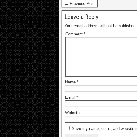
← Previous Post
Leave a Reply
Your email address will not be published.
Comment
*
Name
*
Email
*
Website
Save my name, email, and website in