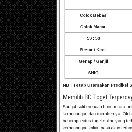
Colok Bebas
Colok Macau
50 : 50
Besar / Kecil
Genap / Ganjil
SHIO
NB : Tetap Utamakan Prediksi S
Memilih BO Togel Terpercay
Sangat sulit mencari bandar toto o
kemenangan dari membernya. Oleh s
beberapa situs togel online yang t
kemenangan kalian pasti akan terbay