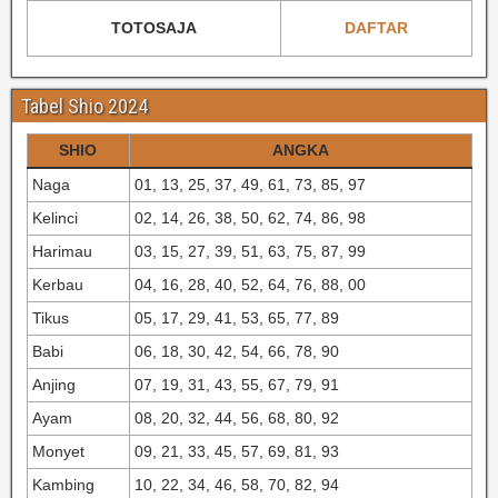
TOTOSAJA
DAFTAR
Tabel Shio 2024
SHIO
ANGKA
Naga
01, 13, 25, 37, 49, 61, 73, 85, 97
Kelinci
02, 14, 26, 38, 50, 62, 74, 86, 98
Harimau
03, 15, 27, 39, 51, 63, 75, 87, 99
Kerbau
04, 16, 28, 40, 52, 64, 76, 88, 00
Tikus
05, 17, 29, 41, 53, 65, 77, 89
Babi
06, 18, 30, 42, 54, 66, 78, 90
Anjing
07, 19, 31, 43, 55, 67, 79, 91
Ayam
08, 20, 32, 44, 56, 68, 80, 92
Monyet
09, 21, 33, 45, 57, 69, 81, 93
Kambing
10, 22, 34, 46, 58, 70, 82, 94