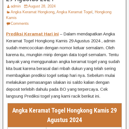
admin
August 28, 2024
Angka Keramat Hongkong
,
Angka Keramat Togel
,
Hongkong
Kamis
Comments
Prediksi Keramat Hari ini
– Dalam mendapatkan Angka
Keramat Togel Hongkong Kamis 29 Agustus 2024 , admin
sudah mencocokan dengan nomor keluar semalam. Oleh
karena itu, mungkin mirip dengan data togel semalam. Tentu
banyak yang menggunakan angka keramat togel yang sudah
kita buat karena berasal dari mbah dukun yang telah sering
membagikan prediksi togel setiap hari nya. Sebelum mulai
melakukan pemasangan silakan isi saldo kalian dengan
deposit terlebih dahulu pada BO yang terpercaya. Cek
langsung Prediksi togel yang kami racik berikut ini.
Angka Keramat Togel Hongkong Kamis 29
Agustus 2024