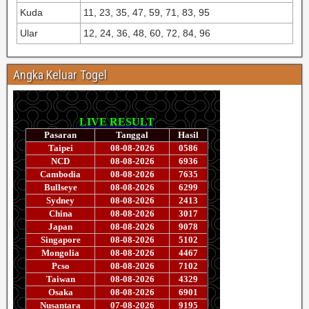
Kuda
11, 23, 35, 47, 59, 71, 83, 95
Ular
12, 24, 36, 48, 60, 72, 84, 96
Angka Keluar Togel