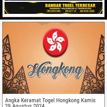
Angka Keramat Togel Hongkong Kamis
29 Agustus 2024