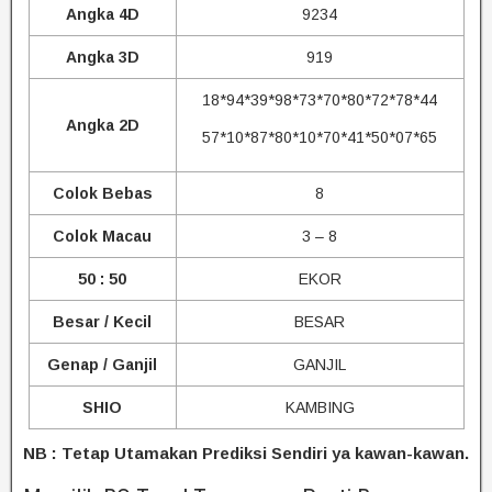
Angka 4D
9234
Angka 3D
919
18*94*39*98*73*70*80*72*78*44
Angka 2D
57*10*87*80*10*70*41*50*07*65
Colok Bebas
8
Colok Macau
3 – 8
50 : 50
EKOR
Besar / Kecil
BESAR
Genap / Ganjil
GANJIL
SHIO
KAMBING
NB : Tetap Utamakan Prediksi Sendiri ya kawan-kawan.