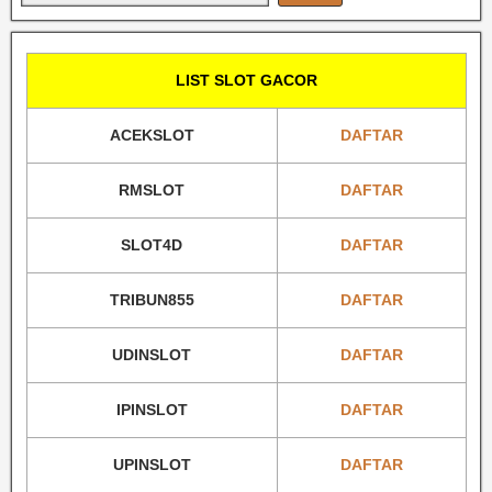
LIST SLOT GACOR
ACEKSLOT
DAFTAR
RMSLOT
DAFTAR
SLOT4D
DAFTAR
TRIBUN855
DAFTAR
UDINSLOT
DAFTAR
IPINSLOT
DAFTAR
UPINSLOT
DAFTAR