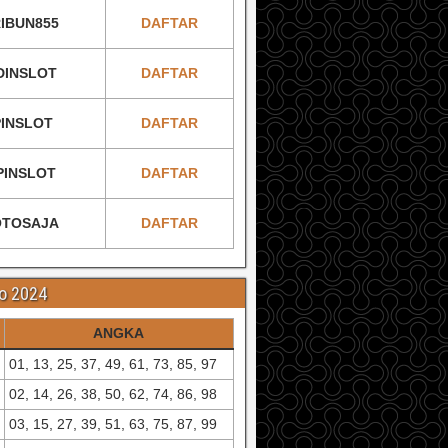
IBUN855
DAFTAR
DINSLOT
DAFTAR
PINSLOT
DAFTAR
PINSLOT
DAFTAR
OTOSAJA
DAFTAR
io 2024
ANGKA
01, 13, 25, 37, 49, 61, 73, 85, 97
02, 14, 26, 38, 50, 62, 74, 86, 98
03, 15, 27, 39, 51, 63, 75, 87, 99