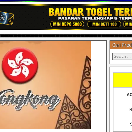
Cari Pred
A