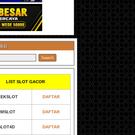
iksi
LIST SLOT GACOR
CEKSLOT
DAFTAR
RMSLOT
DAFTAR
SLOT4D
DAFTAR