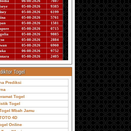
diktor Togel
a Prediksi
rna
ramat Togel
stik Togel
 Togel Mbah Jamu
 TOTO 4D
ogel Online