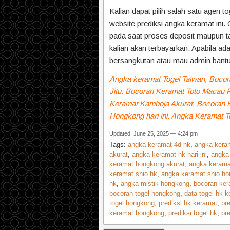
Kalian dapat pilih salah satu agen 
website prediksi angka keramat ini
pada saat proses deposit maupun t
kalian akan terbayarkan. Apabila ad
bersangkutan atau mau admin bantu 
Angka keramat Togel Taiwan, Bocor
Jitu, Bocoran Keramat Toto Macau P
Keramat Kamboja Akurat, Bocoran K
Hongkong hari ini, Angka Keramat T
Updated: June 25, 2025 — 4:24 pm
Tags:
angka keramat 4d hk
,
angka kera
akurat
,
angka keramat hk hari ini
,
angka 
keramat hongkong akurat
,
angka keramat
keramat shio hk
,
angka keramat shio h
hk
,
angka mistik hongkong
,
bocoran ker
bocoran togel hongkong
,
data togel hk 
togel hongkong
,
prediksi hk keramat
,
pr
keramat hongkong
,
prediksi togel hk
,
pr