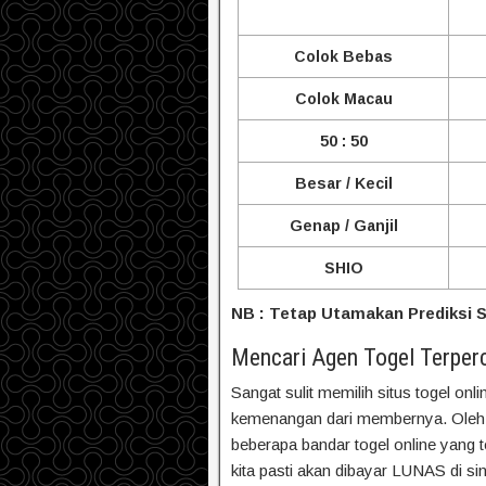
Colok Bebas
Colok Macau
50 : 50
Besar / Kecil
Genap / Ganjil
SHIO
NB : Tetap Utamakan Prediksi S
Mencari Agen Togel Terper
Sangat sulit memilih situs togel on
kemenangan dari membernya. Oleh 
beberapa bandar togel online yang
kita pasti akan dibayar LUNAS di sin