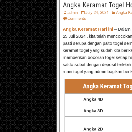
Angka Keramat Togel H
admin
July 24, 2024
Angka K
Comments
Angka Keramat Hari ini
– Dalam 
25 Juli 2024 , kita telah mencocoka
pasti serupa dengan paito togel s
keramat togel yang sudah kita beri
memberikan bocoran togel setiap ha
saldo sobat dengan deposit terlebi
main togel yang admin bagikan beriku
Angka Keramat Tog
Angka 4D
Angka 3D
Angka 2D