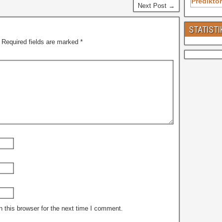
Predikto
Next Post →
STATISTI
Required fields are marked
*
 this browser for the next time I comment.