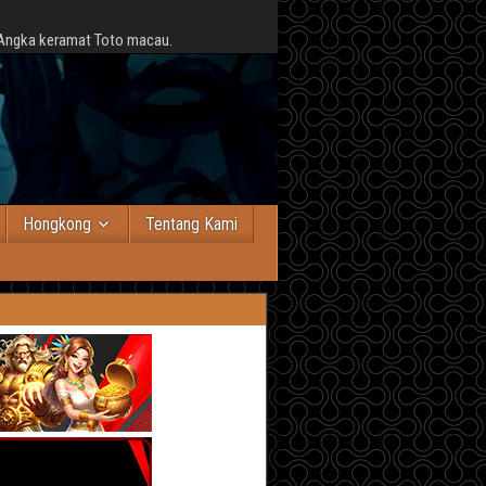
 Angka keramat Toto macau.
Hongkong
Tentang Kami