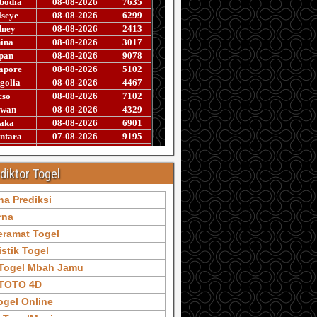
diktor Togel
a Prediksi
rna
ramat Togel
stik Togel
 Togel Mbah Jamu
 TOTO 4D
ogel Online