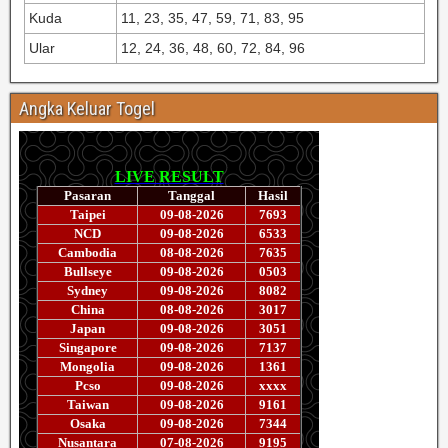
Kuda
11, 23, 35, 47, 59, 71, 83, 95
Ular
12, 24, 36, 48, 60, 72, 84, 96
Angka Keluar Togel