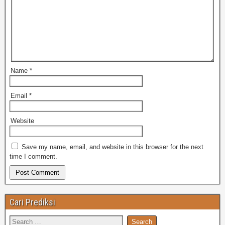
Name
*
Email
*
Website
Save my name, email, and website in this browser for the next
time I comment.
Cari Prediksi