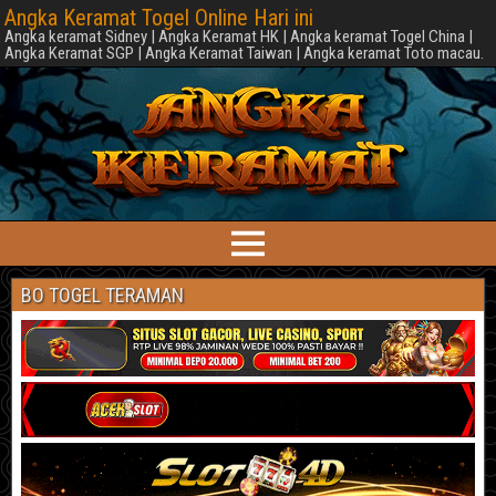
Angka Keramat Togel Online Hari ini
Angka keramat Sidney | Angka Keramat HK | Angka keramat Togel China |
Angka Keramat SGP | Angka Keramat Taiwan | Angka keramat Toto macau.
BO TOGEL TERAMAN