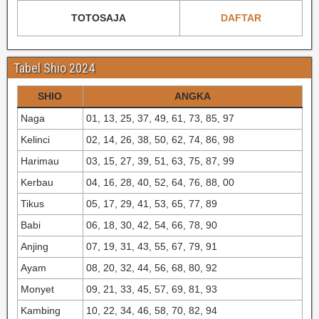
TOTOSAJA
DAFTAR
Tabel Shio 2024
SHIO
ANGKA
Naga
01, 13, 25, 37, 49, 61, 73, 85, 97
Kelinci
02, 14, 26, 38, 50, 62, 74, 86, 98
Harimau
03, 15, 27, 39, 51, 63, 75, 87, 99
Kerbau
04, 16, 28, 40, 52, 64, 76, 88, 00
Tikus
05, 17, 29, 41, 53, 65, 77, 89
Babi
06, 18, 30, 42, 54, 66, 78, 90
Anjing
07, 19, 31, 43, 55, 67, 79, 91
Ayam
08, 20, 32, 44, 56, 68, 80, 92
Monyet
09, 21, 33, 45, 57, 69, 81, 93
Kambing
10, 22, 34, 46, 58, 70, 82, 94