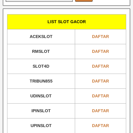
LIST SLOT GACOR
ACEKSLOT
DAFTAR
RMSLOT
DAFTAR
SLOT4D
DAFTAR
TRIBUN855
DAFTAR
UDINSLOT
DAFTAR
IPINSLOT
DAFTAR
UPINSLOT
DAFTAR