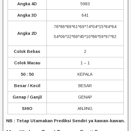
Angka 4D
5983
Angka 3D
641
78*86*89*61*69*74*04*15*84*64
Angka 2D
54*06*32*68*45*10*86*59*97*82
Colok Bebas
2
Colok Macau
1 – 1
50 : 50
KEPALA
Besar / Kecil
BESAR
Genap / Ganjil
GENAP
SHIO
ANJING
NB : Tetap Utamakan Prediksi Sendiri ya kawan-kawan.