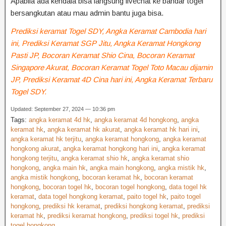
Apabila ada kendala bisa langsung livechat ke bandar togel
bersangkutan atau mau admin bantu juga bisa.
Prediksi keramat Togel SDY, Angka Keramat Cambodia hari
ini, Prediksi Keramat SGP Jitu, Angka Keramat Hongkong
Pasti JP, Bocoran Keramat Shio Cina, Bocoran Keramat
Singapore Akurat, Bocoran Keramat Togel Toto Macau dijamin
JP, Prediksi Keramat 4D Cina hari ini, Angka Keramat Terbaru
Togel SDY.
Updated: September 27, 2024 — 10:36 pm
Tags:
angka keramat 4d hk
,
angka keramat 4d hongkong
,
angka
keramat hk
,
angka keramat hk akurat
,
angka keramat hk hari ini
,
angka keramat hk terjitu
,
angka keramat hongkong
,
angka keramat
hongkong akurat
,
angka keramat hongkong hari ini
,
angka keramat
hongkong terjitu
,
angka keramat shio hk
,
angka keramat shio
hongkong
,
angka main hk
,
angka main hongkong
,
angka mistik hk
,
angka mistik hongkong
,
bocoran keramat hk
,
bocoran keramat
hongkong
,
bocoran togel hk
,
bocoran togel hongkong
,
data togel hk
keramat
,
data togel hongkong keramat
,
paito togel hk
,
paito togel
hongkong
,
prediksi hk keramat
,
prediksi hongkong keramat
,
prediksi
keramat hk
,
prediksi keramat hongkong
,
prediksi togel hk
,
prediksi
togel hongkong