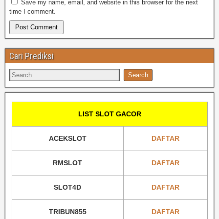
Save my name, email, and website in this browser for the next
time I comment.
Cari Prediksi
LIST SLOT GACOR
ACEKSLOT
DAFTAR
RMSLOT
DAFTAR
SLOT4D
DAFTAR
TRIBUN855
DAFTAR