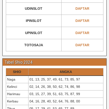
UDINSLOT
DAFTAR
IPINSLOT
DAFTAR
UPINSLOT
DAFTAR
TOTOSAJA
DAFTAR
Tabel Shio 2024
SHIO
ANGKA
Naga
01, 13, 25, 37, 49, 61, 73, 85, 97
Kelinci
02, 14, 26, 38, 50, 62, 74, 86, 98
Harimau
03, 15, 27, 39, 51, 63, 75, 87, 99
Kerbau
04, 16, 28, 40, 52, 64, 76, 88, 00
Tikus
05, 17, 29, 41, 53, 65, 77, 89