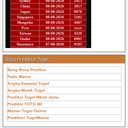
Situs Prediktor Togel
Bang Bona Prediksi
Paito Warna
Angka Keramat Togel
Angka Mistik Togel
Prediksi Togel Mbah Jamu
Prediksi TOTO 4D
Master Togel Online
Prediktor TogelMania