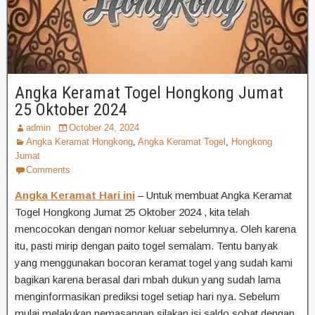
Angka Keramat Togel Hongkong Jumat
25 Oktober 2024
admin
October 24, 2024
Angka Keramat Hongkong
,
Angka Keramat Togel
,
Hongkong
Jumat
Comments
Angka Keramat Hari ini
– Untuk membuat Angka Keramat
Togel Hongkong Jumat 25 Oktober 2024 , kita telah
mencocokan dengan nomor keluar sebelumnya. Oleh karena
itu, pasti mirip dengan paito togel semalam. Tentu banyak
yang menggunakan bocoran keramat togel yang sudah kami
bagikan karena berasal dari mbah dukun yang sudah lama
menginformasikan prediksi togel setiap hari nya. Sebelum
mulai melakukan pemasangan silakan isi saldo sobat dengan