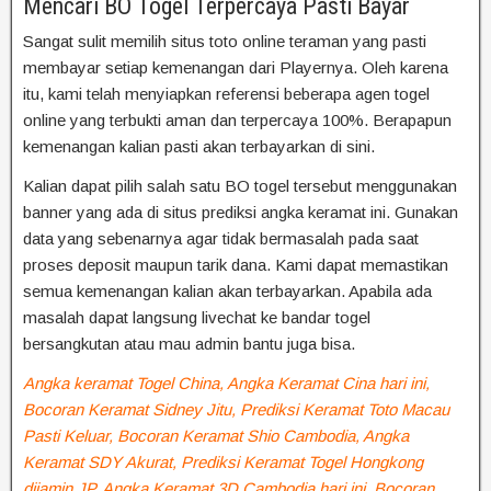
Mencari BO Togel Terpercaya Pasti Bayar
Sangat sulit memilih situs toto online teraman yang pasti
membayar setiap kemenangan dari Playernya. Oleh karena
itu, kami telah menyiapkan referensi beberapa agen togel
online yang terbukti aman dan terpercaya 100%. Berapapun
kemenangan kalian pasti akan terbayarkan di sini.
Kalian dapat pilih salah satu BO togel tersebut menggunakan
banner yang ada di situs prediksi angka keramat ini. Gunakan
data yang sebenarnya agar tidak bermasalah pada saat
proses deposit maupun tarik dana. Kami dapat memastikan
semua kemenangan kalian akan terbayarkan. Apabila ada
masalah dapat langsung livechat ke bandar togel
bersangkutan atau mau admin bantu juga bisa.
Angka keramat Togel China, Angka Keramat Cina hari ini,
Bocoran Keramat Sidney Jitu, Prediksi Keramat Toto Macau
Pasti Keluar, Bocoran Keramat Shio Cambodia, Angka
Keramat SDY Akurat, Prediksi Keramat Togel Hongkong
dijamin JP, Angka Keramat 3D Cambodia hari ini, Bocoran