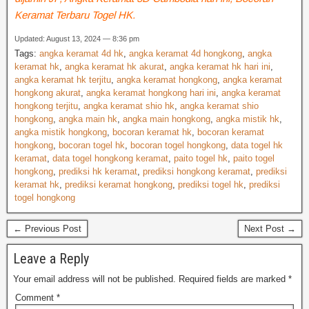
Keramat Terbaru Togel HK.
Updated: August 13, 2024 — 8:36 pm
Tags:
angka keramat 4d hk
,
angka keramat 4d hongkong
,
angka
keramat hk
,
angka keramat hk akurat
,
angka keramat hk hari ini
,
angka keramat hk terjitu
,
angka keramat hongkong
,
angka keramat
hongkong akurat
,
angka keramat hongkong hari ini
,
angka keramat
hongkong terjitu
,
angka keramat shio hk
,
angka keramat shio
hongkong
,
angka main hk
,
angka main hongkong
,
angka mistik hk
,
angka mistik hongkong
,
bocoran keramat hk
,
bocoran keramat
hongkong
,
bocoran togel hk
,
bocoran togel hongkong
,
data togel hk
keramat
,
data togel hongkong keramat
,
paito togel hk
,
paito togel
hongkong
,
prediksi hk keramat
,
prediksi hongkong keramat
,
prediksi
keramat hk
,
prediksi keramat hongkong
,
prediksi togel hk
,
prediksi
togel hongkong
← Previous Post
Next Post →
Leave a Reply
Your email address will not be published.
Required fields are marked
*
Comment
*