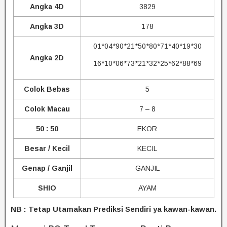
Angka 4D
3829
Angka 3D
178
01*04*90*21*50*80*71*40*19*30
Angka 2D
16*10*06*73*21*32*25*62*88*69
Colok Bebas
5
Colok Macau
7 – 8
50 : 50
EKOR
Besar / Kecil
KECIL
Genap / Ganjil
GANJIL
SHIO
AYAM
NB : Tetap Utamakan Prediksi Sendiri ya kawan-kawan.