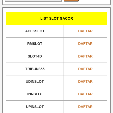
LIST SLOT GACOR
ACEKSLOT
DAFTAR
RMSLOT
DAFTAR
SLOT4D
DAFTAR
TRIBUN855
DAFTAR
UDINSLOT
DAFTAR
IPINSLOT
DAFTAR
UPINSLOT
DAFTAR