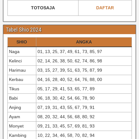
TOTOSAJA
DAFTAR
Tabel Shio 2024
SHIO
ANGKA
Naga
01, 13, 25, 37, 49, 61, 73, 85, 97
Kelinci
02, 14, 26, 38, 50, 62, 74, 86, 98
Harimau
03, 15, 27, 39, 51, 63, 75, 87, 99
Kerbau
04, 16, 28, 40, 52, 64, 76, 88, 00
Tikus
05, 17, 29, 41, 53, 65, 77, 89
Babi
06, 18, 30, 42, 54, 66, 78, 90
Anjing
07, 19, 31, 43, 55, 67, 79, 91
Ayam
08, 20, 32, 44, 56, 68, 80, 92
Monyet
09, 21, 33, 45, 57, 69, 81, 93
Kambing
10, 22, 34, 46, 58, 70, 82, 94