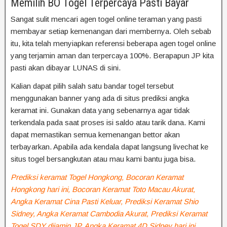
Memilih BO Togel Terpercaya Pasti Bayar
Sangat sulit mencari agen togel online teraman yang pasti
membayar setiap kemenangan dari membernya. Oleh sebab
itu, kita telah menyiapkan referensi beberapa agen togel online
yang terjamin aman dan terpercaya 100%. Berapapun JP kita
pasti akan dibayar LUNAS di sini.
Kalian dapat pilih salah satu bandar togel tersebut
menggunakan banner yang ada di situs prediksi angka
keramat ini. Gunakan data yang sebenarnya agar tidak
terkendala pada saat proses isi saldo atau tarik dana. Kami
dapat memastikan semua kemenangan bettor akan
terbayarkan. Apabila ada kendala dapat langsung livechat ke
situs togel bersangkutan atau mau kami bantu juga bisa.
Prediksi keramat Togel Hongkong, Bocoran Keramat
Hongkong hari ini, Bocoran Keramat Toto Macau Akurat,
Angka Keramat Cina Pasti Keluar, Prediksi Keramat Shio
Sidney, Angka Keramat Cambodia Akurat, Prediksi Keramat
Togel SDY dijamin JP, Angka Keramat 4D Sidney hari ini,