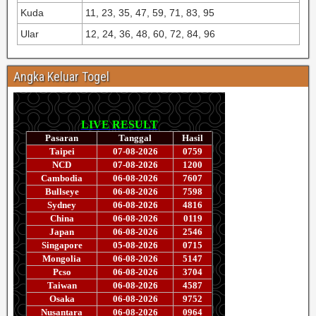
Kuda
11, 23, 35, 47, 59, 71, 83, 95
Ular
12, 24, 36, 48, 60, 72, 84, 96
Angka Keluar Togel