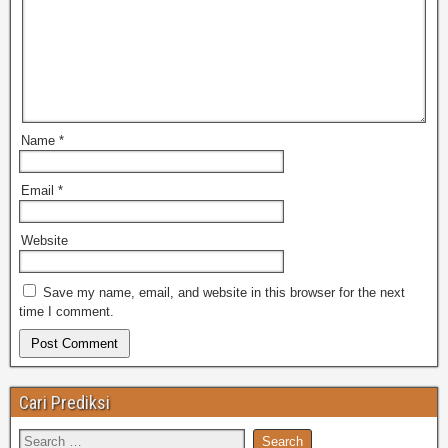
Name
*
Email
*
Website
Save my name, email, and website in this browser for the next
time I comment.
Cari Prediksi