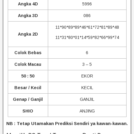
Angka 4D
5996
Angka 3D
086
11*90*89*89*46*61*72*81*89*48
Angka 2D
11*31*80*01*14*59*82*66*99*74
Colok Bebas
6
Colok Macau
3 – 5
50 : 50
EKOR
Besar / Kecil
KECIL
Genap / Ganjil
GANJIL
SHIO
ANJING
NB : Tetap Utamakan Prediksi Sendiri ya kawan-kawan.