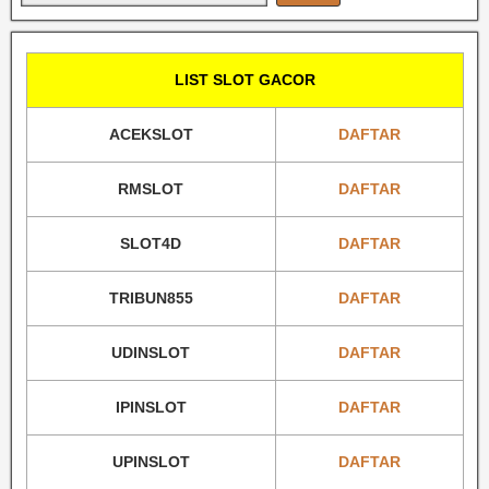
LIST SLOT GACOR
ACEKSLOT
DAFTAR
RMSLOT
DAFTAR
SLOT4D
DAFTAR
TRIBUN855
DAFTAR
UDINSLOT
DAFTAR
IPINSLOT
DAFTAR
UPINSLOT
DAFTAR