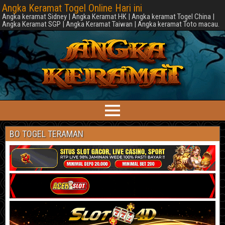
Angka Keramat Togel Online Hari ini
Angka keramat Sidney | Angka Keramat HK | Angka keramat Togel China |
Angka Keramat SGP | Angka Keramat Taiwan | Angka keramat Toto macau.
BO TOGEL TERAMAN