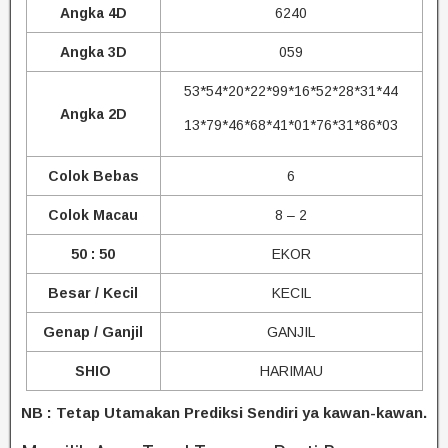
Angka 4D
6240
Angka 3D
059
53*54*20*22*99*16*52*28*31*44
Angka 2D
13*79*46*68*41*01*76*31*86*03
Colok Bebas
6
Colok Macau
8 – 2
50 : 50
EKOR
Besar / Kecil
KECIL
Genap / Ganjil
GANJIL
SHIO
HARIMAU
NB : Tetap Utamakan Prediksi Sendiri ya kawan-kawan.