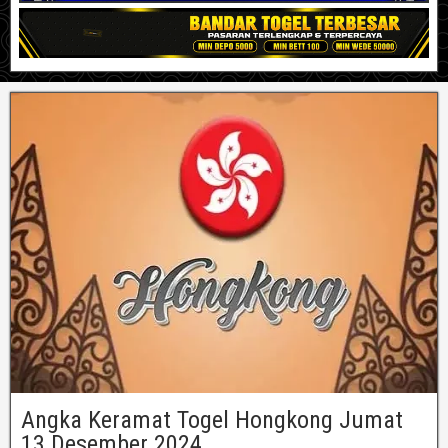
Angka Keramat Togel Hongkong Jumat
13 Desember 2024