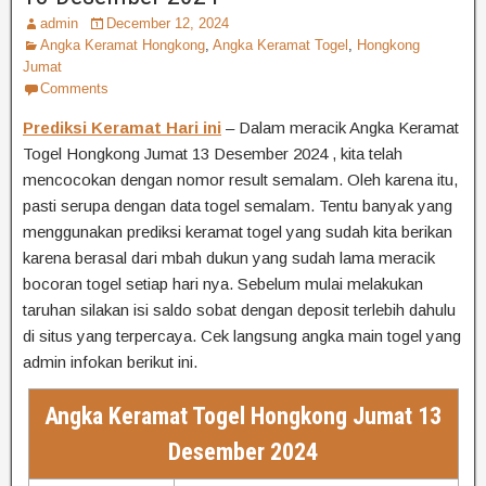
admin
December 12, 2024
Angka Keramat Hongkong
,
Angka Keramat Togel
,
Hongkong
Jumat
Comments
Prediksi Keramat Hari ini
– Dalam meracik Angka Keramat
Togel Hongkong Jumat 13 Desember 2024 , kita telah
mencocokan dengan nomor result semalam. Oleh karena itu,
pasti serupa dengan data togel semalam. Tentu banyak yang
menggunakan prediksi keramat togel yang sudah kita berikan
karena berasal dari mbah dukun yang sudah lama meracik
bocoran togel setiap hari nya. Sebelum mulai melakukan
taruhan silakan isi saldo sobat dengan deposit terlebih dahulu
di situs yang terpercaya. Cek langsung angka main togel yang
admin infokan berikut ini.
Angka Keramat Togel Hongkong Jumat 13
Desember 2024