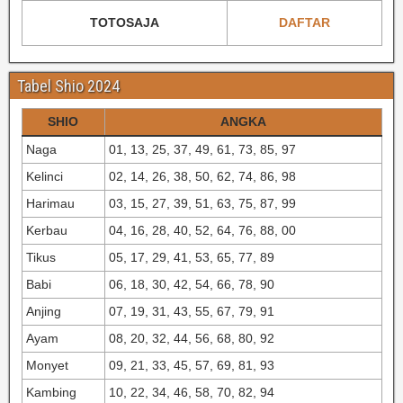
TOTOSAJA
DAFTAR
Tabel Shio 2024
SHIO
ANGKA
Naga
01, 13, 25, 37, 49, 61, 73, 85, 97
Kelinci
02, 14, 26, 38, 50, 62, 74, 86, 98
Harimau
03, 15, 27, 39, 51, 63, 75, 87, 99
Kerbau
04, 16, 28, 40, 52, 64, 76, 88, 00
Tikus
05, 17, 29, 41, 53, 65, 77, 89
Babi
06, 18, 30, 42, 54, 66, 78, 90
Anjing
07, 19, 31, 43, 55, 67, 79, 91
Ayam
08, 20, 32, 44, 56, 68, 80, 92
Monyet
09, 21, 33, 45, 57, 69, 81, 93
Kambing
10, 22, 34, 46, 58, 70, 82, 94