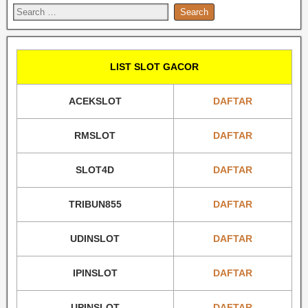
LIST SLOT GACOR
ACEKSLOT
DAFTAR
RMSLOT
DAFTAR
SLOT4D
DAFTAR
TRIBUN855
DAFTAR
UDINSLOT
DAFTAR
IPINSLOT
DAFTAR
UPINSLOT
DAFTAR