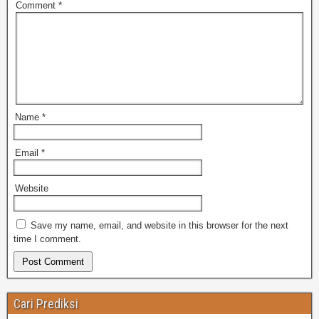
Comment
*
Name
*
Email
*
Website
Save my name, email, and website in this browser for the next
time I comment.
Cari Prediksi