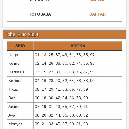
TOTOSAJA
DAFTAR
Tabel Shio 2024
SHIO
ANGKA
Naga
01, 13, 25, 37, 49, 61, 73, 85, 97
Kelinci
02, 14, 26, 38, 50, 62, 74, 86, 98
Harimau
03, 15, 27, 39, 51, 63, 75, 87, 99
Kerbau
04, 16, 28, 40, 52, 64, 76, 88, 00
Tikus
05, 17, 29, 41, 53, 65, 77, 89
Babi
06, 18, 30, 42, 54, 66, 78, 90
Anjing
07, 19, 31, 43, 55, 67, 79, 91
Ayam
08, 20, 32, 44, 56, 68, 80, 92
Monyet
09, 21, 33, 45, 57, 69, 81, 93