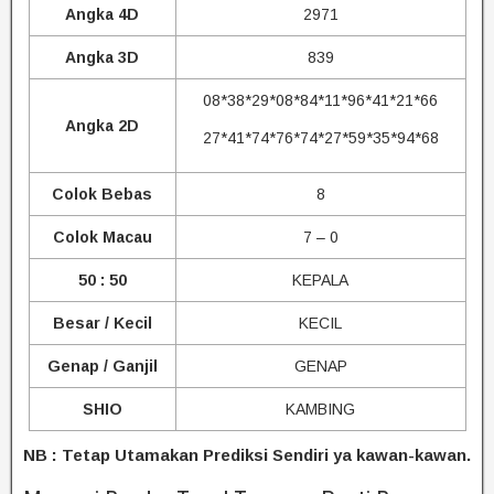
Angka 4D
2971
Angka 3D
839
08*38*29*08*84*11*96*41*21*66
Angka 2D
27*41*74*76*74*27*59*35*94*68
Colok Bebas
8
Colok Macau
7 – 0
50 : 50
KEPALA
Besar / Kecil
KECIL
Genap / Ganjil
GENAP
SHIO
KAMBING
NB : Tetap Utamakan Prediksi Sendiri ya kawan-kawan.