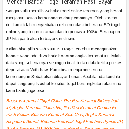
Mencari Bandar Togel Teraman Pasti Bayar
Sangat sulit memilih website togel online teraman yang berani
menjamin setiap kemenangan dari pemainnya. Oleh karena
itu, kami telah menyediakan rekomendasi beberapa BO togel
online yang terjamin aman dan terpercaya 100%. Berapapun
JP kita pasti akan terbayarkan di sini.
Kalian bisa pilih salah satu BO togel tersebut menggunakan
banner yang ada di website bocoran angka keramat ini. Isilah
data yang sebenarnya sehingga tidak terkendala ketika proses
deposit atau Withdraw. Kami bisa menjamin semua
kemenangan Sobat akan dibayar Lunas. Apabila ada kendala
dapat langsung livechat ke situs togel bersangkutan atau mau
kami bantu juga bisa.
Bocoran keramat Togel China, Prediksi Keramat Sidney hari
ini, Angka Keramat China Jitu, Prediksi Keramat Cambodia
Pasti Keluar, Bocoran Keramat Shio Cina, Angka Keramat
Singapore Akurat, Bocoran Keramat Togel Kamboja dijamin JP,
Angka Keramat 2D SGP hari ini, Prediksi Keramat Terbaru