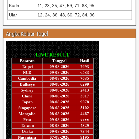
Kuda
11, 23, 35, 47, 59, 71, 83, 95
Ular
12, 24, 36, 48, 60, 72, 84, 96
Angka Keluar Togel