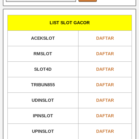
LIST SLOT GACOR
ACEKSLOT
DAFTAR
RMSLOT
DAFTAR
SLOT4D
DAFTAR
TRIBUN855
DAFTAR
UDINSLOT
DAFTAR
IPINSLOT
DAFTAR
UPINSLOT
DAFTAR