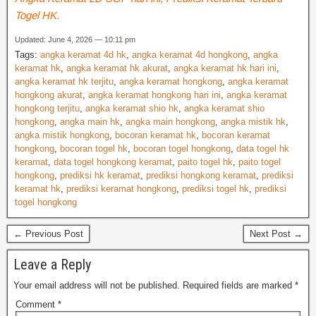
Togel HK.
Updated: June 4, 2026 — 10:11 pm
Tags:
angka keramat 4d hk
,
angka keramat 4d hongkong
,
angka
keramat hk
,
angka keramat hk akurat
,
angka keramat hk hari ini
,
angka keramat hk terjitu
,
angka keramat hongkong
,
angka keramat
hongkong akurat
,
angka keramat hongkong hari ini
,
angka keramat
hongkong terjitu
,
angka keramat shio hk
,
angka keramat shio
hongkong
,
angka main hk
,
angka main hongkong
,
angka mistik hk
,
angka mistik hongkong
,
bocoran keramat hk
,
bocoran keramat
hongkong
,
bocoran togel hk
,
bocoran togel hongkong
,
data togel hk
keramat
,
data togel hongkong keramat
,
paito togel hk
,
paito togel
hongkong
,
prediksi hk keramat
,
prediksi hongkong keramat
,
prediksi
keramat hk
,
prediksi keramat hongkong
,
prediksi togel hk
,
prediksi
togel hongkong
← Previous Post
Next Post →
Leave a Reply
Your email address will not be published.
Required fields are marked
*
Comment
*