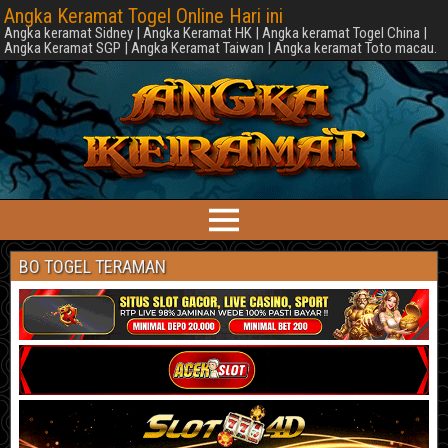
Angka Keramat Togel Online Hari ini
Angka keramat Sidney | Angka Keramat HK | Angka keramat Togel China |
Angka Keramat SGP | Angka Keramat Taiwan | Angka keramat Toto macau.
BO TOGEL TERAMAN