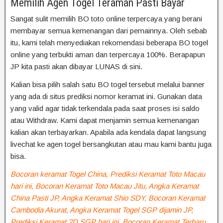
Memilih Agen Togel Teraman Pasti Bayar
Sangat sulit memilih BO toto online terpercaya yang berani
membayar semua kemenangan dari pemainnya. Oleh sebab
itu, kami telah menyediakan rekomendasi beberapa BO togel
online yang terbukti aman dan terpercaya 100%. Berapapun
JP kita pasti akan dibayar LUNAS di sini.
Kalian bisa pilih salah satu BO togel tersebut melalui banner
yang ada di situs prediksi nomor keramat ini. Gunakan data
yang valid agar tidak terkendala pada saat proses isi saldo
atau Withdraw. Kami dapat menjamin semua kemenangan
kalian akan terbayarkan. Apabila ada kendala dapat langsung
livechat ke agen togel bersangkutan atau mau kami bantu juga
bisa.
Bocoran keramat Togel China, Prediksi Keramat Toto Macau
hari ini, Bocoran Keramat Toto Macau Jitu, Angka Keramat
China Pasti JP, Angka Keramat Shio SDY, Bocoran Keramat
Cambodia Akurat, Angka Keramat Togel SGP dijamin JP,
Prediksi Keramat 2D SGP hari ini, Bocoran Keramat Terbaru