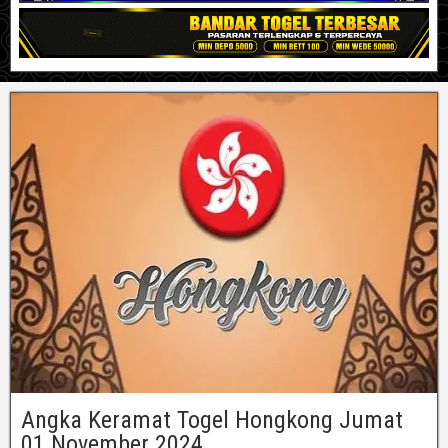
Angka Keramat Togel Hongkong Jumat
01 November 2024