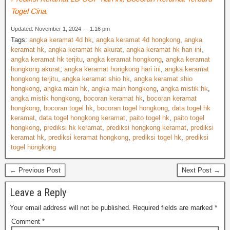
Togel Cina.
Updated: November 1, 2024 — 1:16 pm
Tags:
angka keramat 4d hk
,
angka keramat 4d hongkong
,
angka
keramat hk
,
angka keramat hk akurat
,
angka keramat hk hari ini
,
angka keramat hk terjitu
,
angka keramat hongkong
,
angka keramat
hongkong akurat
,
angka keramat hongkong hari ini
,
angka keramat
hongkong terjitu
,
angka keramat shio hk
,
angka keramat shio
hongkong
,
angka main hk
,
angka main hongkong
,
angka mistik hk
,
angka mistik hongkong
,
bocoran keramat hk
,
bocoran keramat
hongkong
,
bocoran togel hk
,
bocoran togel hongkong
,
data togel hk
keramat
,
data togel hongkong keramat
,
paito togel hk
,
paito togel
hongkong
,
prediksi hk keramat
,
prediksi hongkong keramat
,
prediksi
keramat hk
,
prediksi keramat hongkong
,
prediksi togel hk
,
prediksi
togel hongkong
← Previous Post
Next Post →
Leave a Reply
Your email address will not be published.
Required fields are marked
*
Comment
*