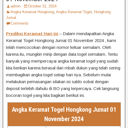
admin
October 31, 2024
Angka Keramat Hongkong
,
Angka Keramat Togel
,
Hongkong
Jumat
Comments
Prediksi Keramat Hari ini
– Dalam mendapatkan Angka
Keramat Togel Hongkong Jumat 01 November 2024 , kami
telah mencocokan dengan nomor keluar semalam. Oleh
karena itu, mungkin mirip dengan data togel semalam. Tentu
banyak yang mempercayai angka keramat togel yang sudah
kita berikan karena berasal dari mbah dukun yang telah sering
membagikan angka togel setiap hari nya. Sebelum mulai
melakukan pemasangan silakan isi saldo sobat dengan
deposit terlebih dahulu di BO yang terpercaya. Cek langsung
bocoran togel yang kita bagikan berikut ini.
Angka Keramat Togel Hongkong Jumat 01
November 2024