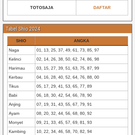
TOTOSAJA
DAFTAR
Tabel Shio 2024
SHIO
ANGKA
Naga
01, 13, 25, 37, 49, 61, 73, 85, 97
Kelinci
02, 14, 26, 38, 50, 62, 74, 86, 98
Harimau
03, 15, 27, 39, 51, 63, 75, 87, 99
Kerbau
04, 16, 28, 40, 52, 64, 76, 88, 00
Tikus
05, 17, 29, 41, 53, 65, 77, 89
Babi
06, 18, 30, 42, 54, 66, 78, 90
Anjing
07, 19, 31, 43, 55, 67, 79, 91
Ayam
08, 20, 32, 44, 56, 68, 80, 92
Monyet
09, 21, 33, 45, 57, 69, 81, 93
Kambing
10, 22, 34, 46, 58, 70, 82, 94