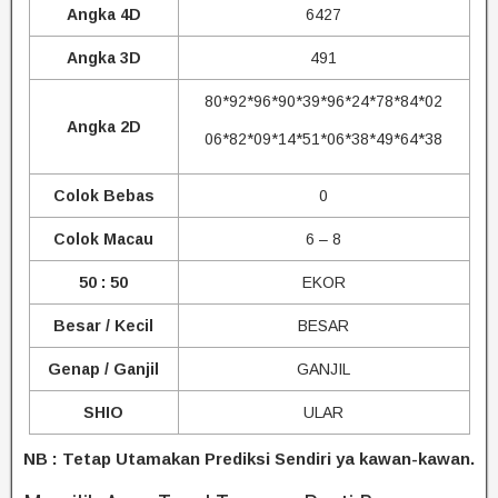
Angka 4D
6427
Angka 3D
491
80*92*96*90*39*96*24*78*84*02
Angka 2D
06*82*09*14*51*06*38*49*64*38
Colok Bebas
0
Colok Macau
6 – 8
50 : 50
EKOR
Besar / Kecil
BESAR
Genap / Ganjil
GANJIL
SHIO
ULAR
NB : Tetap Utamakan Prediksi Sendiri ya kawan-kawan.