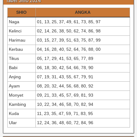
Tabel Shio 2024
SHIO
ANGKA
Naga
01, 13, 25, 37, 49, 61, 73, 85, 97
Kelinci
02, 14, 26, 38, 50, 62, 74, 86, 98
Harimau
03, 15, 27, 39, 51, 63, 75, 87, 99
Kerbau
04, 16, 28, 40, 52, 64, 76, 88, 00
Tikus
05, 17, 29, 41, 53, 65, 77, 89
Babi
06, 18, 30, 42, 54, 66, 78, 90
Anjing
07, 19, 31, 43, 55, 67, 79, 91
Ayam
08, 20, 32, 44, 56, 68, 80, 92
Monyet
09, 21, 33, 45, 57, 69, 81, 93
Kambing
10, 22, 34, 46, 58, 70, 82, 94
Kuda
11, 23, 35, 47, 59, 71, 83, 95
Ular
12, 24, 36, 48, 60, 72, 84, 96