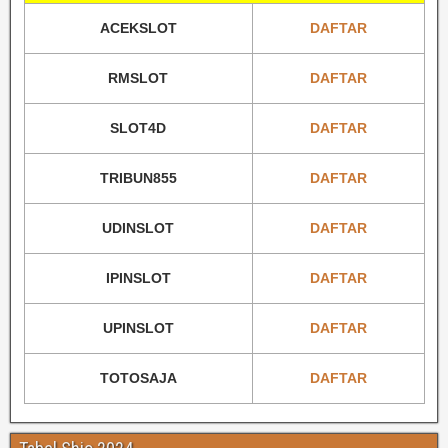
ACEKSLOT
DAFTAR
RMSLOT
DAFTAR
SLOT4D
DAFTAR
TRIBUN855
DAFTAR
UDINSLOT
DAFTAR
IPINSLOT
DAFTAR
UPINSLOT
DAFTAR
TOTOSAJA
DAFTAR