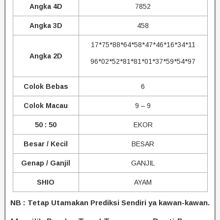
Angka 4D
7852
Angka 3D
458
17*75*88*64*58*47*46*16*34*11
Angka 2D
96*02*52*81*81*01*37*59*54*97
Colok Bebas
6
Colok Macau
9 – 9
50 : 50
EKOR
Besar / Kecil
BESAR
Genap / Ganjil
GANJIL
SHIO
AYAM
NB : Tetap Utamakan Prediksi Sendiri ya kawan-kawan.