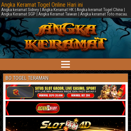
Angka Keramat Togel Online Hari ini
Angka keramat Sidney | Angka Keramat HK | Angka keramat Togel China |
Angka Keramat SGP | Angka Keramat Taiwan | Angka keramat Toto macau.
BO TOGEL TERAMAN