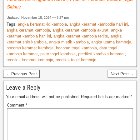
Sidney.
Updated: November 18, 2024 — 8:27 pm
Tags:
angka keramat 4d kamboja
,
angka keramat kambodia hari ini
,
angka keramat kamboja
,
angka keramat kamboja akurat
,
angka
keramat kamboja hari ini
,
angka keramat kamboja terjitu
,
angka
keramat shio kamboja
,
angka mistik kamboja
,
angka utama kamboja
,
bocoran keramat kamboja
,
bocoran togel kamboja
,
data togel
kamboja keramat
,
paito togel kamboja
,
prediksi kamboja keramat
,
prediksi keramat kamboja
,
prediksi togel kamboja
← Previous Post
Next Post →
Leave a Reply
Your email address will not be published.
Required fields are marked
*
Comment
*