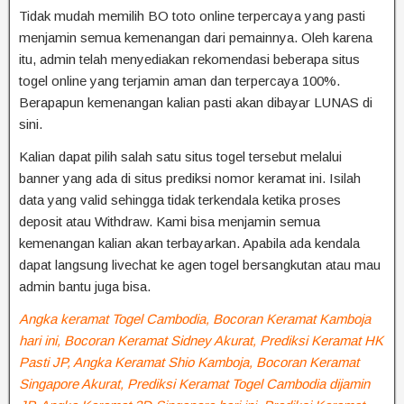
Tidak mudah memilih BO toto online terpercaya yang pasti
menjamin semua kemenangan dari pemainnya. Oleh karena
itu, admin telah menyediakan rekomendasi beberapa situs
togel online yang terjamin aman dan terpercaya 100%.
Berapapun kemenangan kalian pasti akan dibayar LUNAS di
sini.
Kalian dapat pilih salah satu situs togel tersebut melalui
banner yang ada di situs prediksi nomor keramat ini. Isilah
data yang valid sehingga tidak terkendala ketika proses
deposit atau Withdraw. Kami bisa menjamin semua
kemenangan kalian akan terbayarkan. Apabila ada kendala
dapat langsung livechat ke agen togel bersangkutan atau mau
admin bantu juga bisa.
Angka keramat Togel Cambodia, Bocoran Keramat Kamboja
hari ini, Bocoran Keramat Sidney Akurat, Prediksi Keramat HK
Pasti JP, Angka Keramat Shio Kamboja, Bocoran Keramat
Singapore Akurat, Prediksi Keramat Togel Cambodia dijamin