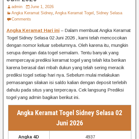
admin
June 1, 2026
Angka Keramat Sidney
,
Angka Keramat Togel
,
Sidney Selasa
Comments
Angka Keramat Hari ini
– Dalam membuat Angka Keramat
Togel Sidney Selasa 02 Juni 2026 , kami telah mencocokan
dengan nomor keluar sebelumnya. Oleh karena itu, mungkin
serupa dengan data togel semalam. Tentu banyak yang
mempercayai prediksi keramat togel yang telah kita berikan
karena berasal dari mbah dukun yang telah sering meracik
prediksi togel setiap hari nya. Sebelum mulai melakukan
pemasangan silakan isi saldo kalian dengan deposit terlebih
dahulu pada situs yang terpercaya. Cek langsung Prediksi
togel yang admin bagikan berikut ini.
Angka Keramat Togel Sidney Selasa 02
Juni 2026
Angka 4D
4937