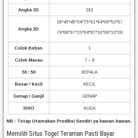
Angka 3D
261
18*45*45*34*75*51*64*05*52*57
Angka 2D
79*08*97*15*04*87*16*06*13*26
Colok Bebas
1
Colok Macau
7 – 6
50 : 50
KEPALA
Besar / Kecil
KECIL
Genap / Ganjil
GENAP
SHIO
KUDA
NB : Tetap Utamakan Prediksi Sendiri ya kawan-kawan.
Memilih Situs Togel Teraman Pasti Bayar