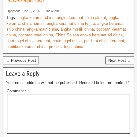
Terbaru Togel Cina.
Updated: June 1, 2026 — 10:32 pm
Tags:
angka keramat china
,
angka keramat china akurat
,
angka
keramat china hari ini
,
angka keramat china terjitu
,
angka keramat
shio china
,
angka main china
,
angka mistik china
,
bocoran keramat
china
,
bocoran togel china
,
China Selasa angka keramat 4d china
,
data togel china keramat
,
paito togel china
,
prediksi china keramat
,
prediksi keramat china
,
prediksi togel china
← Previous Post
Next Post →
Leave a Reply
Your email address will not be published.
Required fields are marked
*
Comment
*