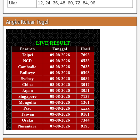
Ular
12, 24, 36, 48, 60, 72, 84, 96
Angka Keluar Togel