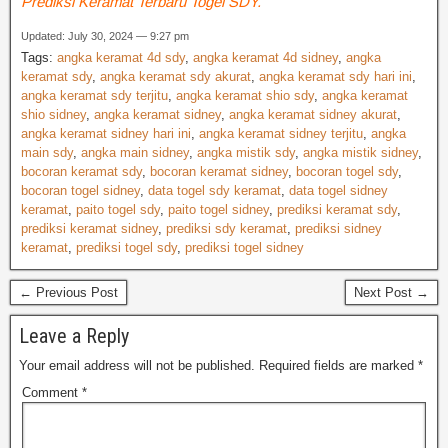
Prediksi Keramat Terbaru Togel SDY.
Updated: July 30, 2024 — 9:27 pm
Tags:
angka keramat 4d sdy
,
angka keramat 4d sidney
,
angka
keramat sdy
,
angka keramat sdy akurat
,
angka keramat sdy hari ini
,
angka keramat sdy terjitu
,
angka keramat shio sdy
,
angka keramat
shio sidney
,
angka keramat sidney
,
angka keramat sidney akurat
,
angka keramat sidney hari ini
,
angka keramat sidney terjitu
,
angka
main sdy
,
angka main sidney
,
angka mistik sdy
,
angka mistik sidney
,
bocoran keramat sdy
,
bocoran keramat sidney
,
bocoran togel sdy
,
bocoran togel sidney
,
data togel sdy keramat
,
data togel sidney
keramat
,
paito togel sdy
,
paito togel sidney
,
prediksi keramat sdy
,
prediksi keramat sidney
,
prediksi sdy keramat
,
prediksi sidney
keramat
,
prediksi togel sdy
,
prediksi togel sidney
← Previous Post
Next Post →
Leave a Reply
Your email address will not be published.
Required fields are marked
*
Comment
*