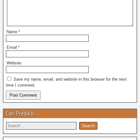
Name
*
Email
*
Website
Save my name, email, and website in this browser for the next
time I comment.
Cari Prediksi